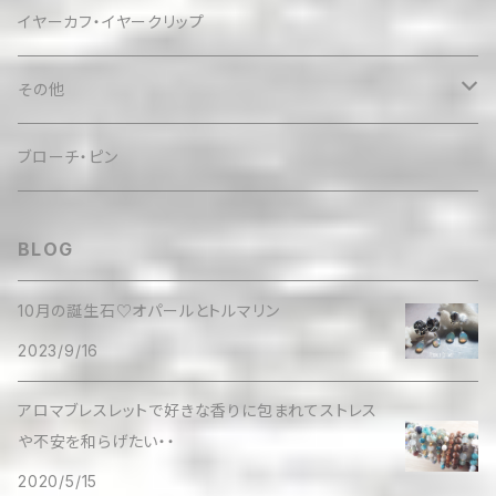
イヤーカフ・イヤークリップ
その他
ケース
ブローチ・ピン
BLOG
10月の誕生石♡オパールとトルマリン
2023/9/16
アロマブレスレットで好きな香りに包まれてストレス
や不安を和らげたい・・
2020/5/15