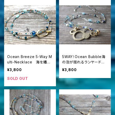
Ocean Breeze 5-Way M
5WAY！Ocean Bubble海
ulti-Necklace 海を纏う
の泡が揺れるランヤードネ
5WAYマルチ・オーシャンネ
ックレス
¥3,800
¥3,800
ックレス
SOLD OUT