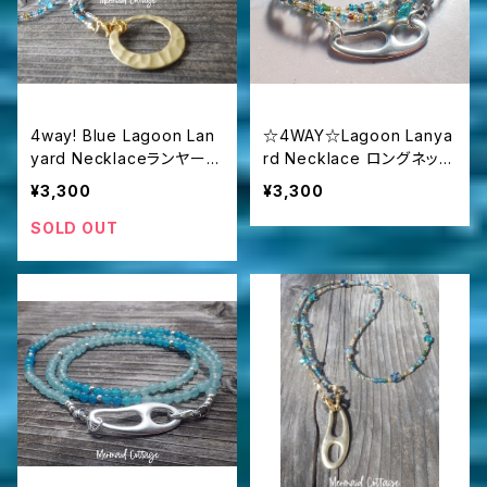
4way! Blue Lagoon Lan
☆4WAY☆Lagoon Lanya
yard Necklaceランヤー
rd Necklace ロングネック
ド/眼鏡・マスクホルダー☆
レス＆グラスコード/眼鏡・マ
¥3,300
¥3,300
マットゴールド
スクホルダー ☆シルバー
SOLD OUT