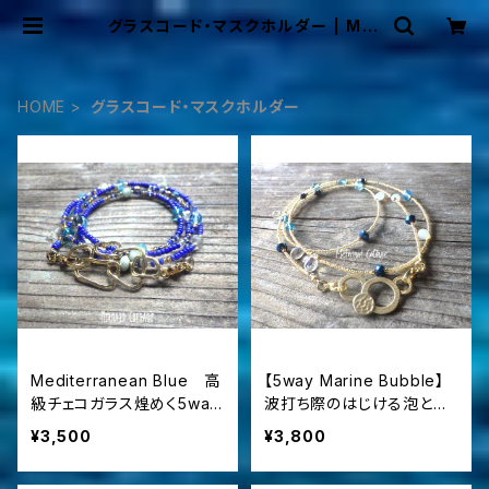
グラスコード・マスクホルダー | Mer
maid Cottage
HOME
グラスコード・マスクホルダー
Mediterranean Blue 高
【5way Marine Bubble】
級チェコガラス煌めく5way
波打ち際のはじける泡と海
ロングネックレス＆グラスコ
色のきらめき☆多機能ロン
¥3,500
¥3,800
ード/眼鏡・マスクホルダー
グネックレス＆ブレスレット