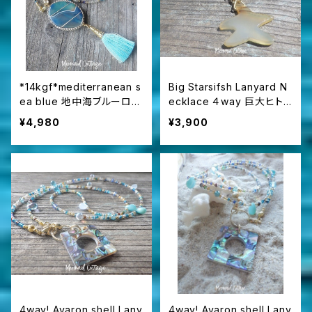
*14kgf*mediterranean s
Big Starsifsh Lanyard N
ea blue 地中海ブルーロー
ecklace ４way 巨大ヒト
マングラスのラピスラズリブ
デのグラスコード/眼鏡・マ
¥4,980
¥3,900
レスレット
スクホルダー
4way! Avaron shell Lany
4way! Avaron shell Lany