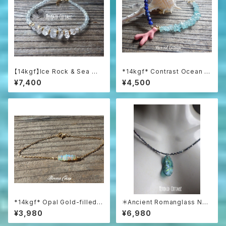
【14kgf】Ice Rock & Sea 氷
*14kgf* Contrast Ocean Br
粒のハーキマー＆アクアマリン
acelet 海のコントラスト☆ハ
¥7,400
¥4,500
ブレスレット
ーフ＆ハーフブレスレット
*14kgf* Opal Gold-filled B
＊Ancient Romanglass Nec
racelet
klace3WAY☆ローマングラス
¥3,980
¥6,980
ブラックスピネルネックレス☆ユ
ニセックス☆