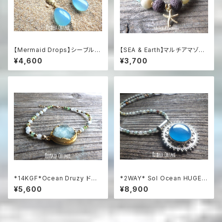
【Mermaid Drops】シーブルー
【SEA & Earth】マルチアマゾナ
カルセドニーとシェルのマーメイ
イトと焦茶熔岩のビーチアロマ
¥4,600
¥3,700
ドイヤリング
ブレスレット（スターフィッシュ・
チャーム付）
*14KGF*Ocean Druzy ドゥ
*2WAY* Sol Ocean HUGE
ルージーのアクアマリン&プレナ
Chalcedony 特大ブルーカル
¥5,600
¥8,900
イトビーチブレスレット /
セドニーの太陽とアマゾナイト
ネックレス