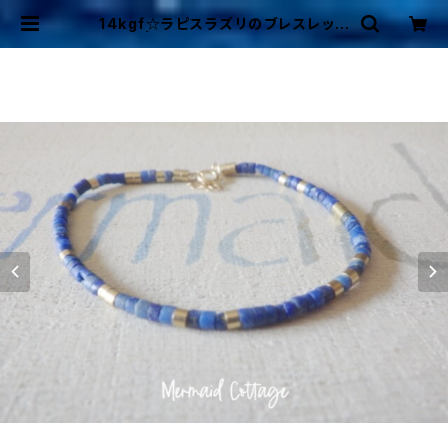
14kgf☆ラピスラズリのブレスレット
| Mermaid Cottage