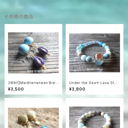
その他の商品
2WAY】Mediterranean Bree
Under the Sea＊ Lava Ston
ze 2-Way Clip-On Earrings
e Aroma Essential Oil Diffu
¥3,500
¥3,800
地中海ブルーのステートメン
ser Bracelet☆浅瀬の海のア
トイヤリング
ロマブレスレット