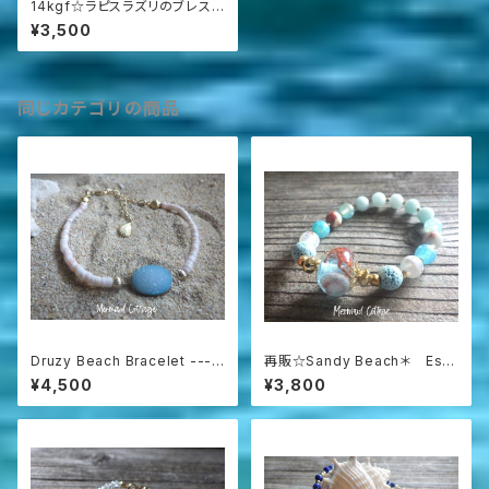
14kgf☆ラピスラズリのブレスレ
ット
¥3,500
同じカテゴリの商品
Druzy Beach Bracelet ---b
再販☆Sandy Beach＊ Ess
lue druzy & shell
ential Oil Diffuser Bracelet
¥4,500
¥3,800