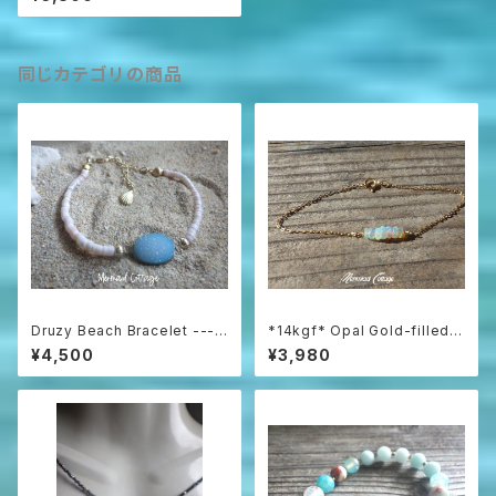
フューザーブレスレット
同じカテゴリの商品
Druzy Beach Bracelet ---b
*14kgf* Opal Gold-filled B
lue druzy & shell
racelet
¥4,500
¥3,980