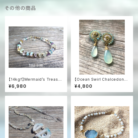
その他の商品
【14kgf】Mermaid’s Treasur
【Ocean Swirl Chalcedony
e Multi-Gemstone Bracele
'Aqua'】波の渦から滴るカルセ
¥6,980
¥4,800
t海の宝物と遊色オパールのマル
ドニーのボヘミアンピアス
チカラー天然石ブレスレット