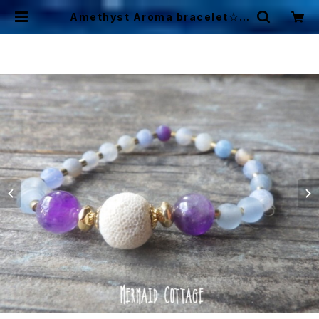
Amethyst Aroma bracelet☆ド
ラゴンアゲート☆アロマディフューザ
ーブレスレット | Mermaid Cottag
e