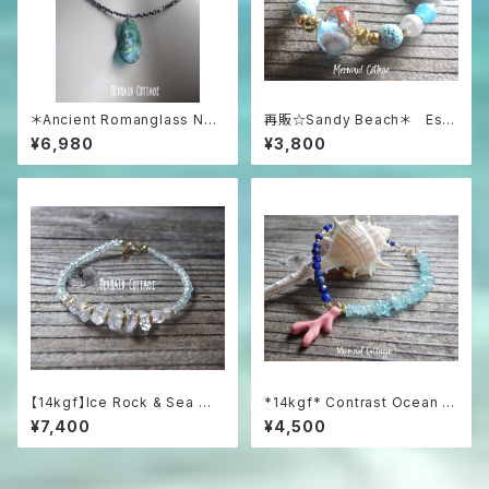
＊Ancient Romanglass Nec
再販☆Sandy Beach＊ Ess
klace3WAY☆ローマングラス
ential Oil Diffuser Bracelet
¥6,980
¥3,800
ブラックスピネルネックレス☆ユ
ニセックス☆
【14kgf】Ice Rock & Sea 氷
*14kgf* Contrast Ocean Br
粒のハーキマー＆アクアマリン
acelet 海のコントラスト☆ハ
¥7,400
¥4,500
ブレスレット
ーフ＆ハーフブレスレット