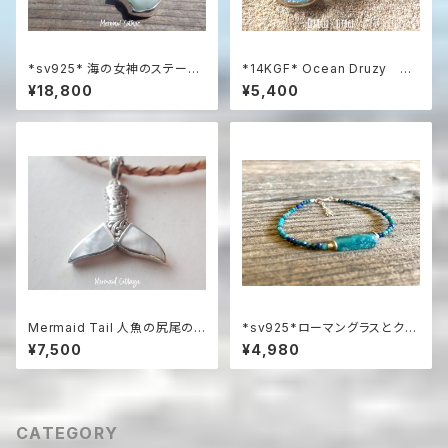
*sv925* 海の女神のステート
*14KGF* Ocean Druzy ア
メントネックレス Lagoon Dr
クアマリン ビーチブレスレット
¥18,800
¥5,400
uzy with Blue Topaz アクア
マリンネックレス☆
Mermaid Tail 人魚の尻尾の
*sv925*ローマングラスとクリ
革紐ハワイアンネックレス マザ
ソコラの海色ブレスレット
¥7,500
¥4,980
ーオブパール＆シルバー925
CATEGORY