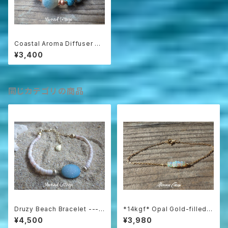
Coastal Aroma Diffuser Br
acelet アロマディフューザーブ
¥3,400
レスレット
同じカテゴリの商品
Druzy Beach Bracelet ---b
*14kgf* Opal Gold-filled B
lue druzy & shell
racelet
¥4,500
¥3,980