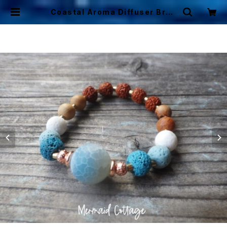
Coastal Aroma Diffuser Brac
elet アロマディフューザーブレスレッ
ト | Mermaid Cottage