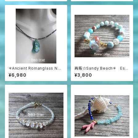
＊Ancient Romanglass Nec
再販☆Sandy Beach＊ Ess
klace3WAY☆ローマングラス
ential Oil Diffuser Bracelet
¥6,980
¥3,800
ブラックスピネルネックレス☆ユ
ニセックス☆