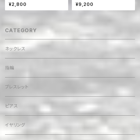
rings（蝶バネクリップタイプ）
ean プレシャスオパールとアパ
¥2,800
¥9,200
タイトの総天然石ブレスレット
CATEGORY
ネックレス
指輪
ブレスレット
ピアス
イヤリング