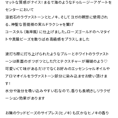
マットな質感がナイス！まるで海のようなドゥルージーアゲートを
センターにおいて
溶岩石のラヴァストーンとヒノキ、そしてヨガの瞑想に使用され
る、神聖な菩提樹の実ルドラクシャを繋げ
コースタル（海岸風）に仕上げました。ローズゴールドのヘマタイ
トや真鍮ビーズを散りばめ高級感をプラスしました
波打ち際に打ち上げられたようなブルーとホワイトのラヴァスト
ーンは表面のボツボツとした穴とテクスチャーが珊瑚のよう♡
可愛いくて味があるだけでなくお好みのエッセンシャルオイルや
アロマオイルをラヴァストーン部分に染み込ませお使い頂けま
す！
水分や油分を吸い込みやすい石なので、香りも長続きしリラクゼ
ーション効果があります
お隣のウッドビーズのサイプレス(ヒノキ）も仄かなヒノキの香り