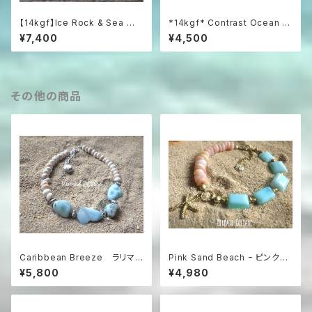
【14kgf】Ice Rock & Sea 氷
*14kgf* Contrast Ocean Br
粒のハーキマー＆アクアマリン
acelet 海のコントラスト☆ハ
¥7,400
¥4,500
ブレスレット
ーフ＆ハーフブレスレット
その他の商品
Caribbean Breeze ラリマ
Pink Sand Beach ｰ ピンクオ
ーとコンクシェルのビーチブレ
パール×ペルビアンブルーオパー
¥5,800
¥4,980
スレット
ル のブレスレット