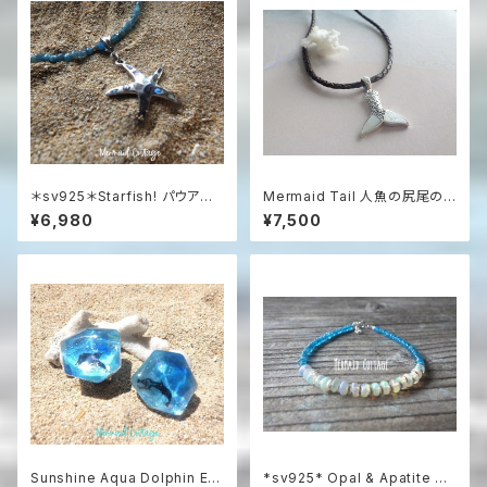
＊sv925＊Starfish! パウアシ
Mermaid Tail 人魚の尻尾の
ェル＆シルバー925 スターフィッ
革紐ハワイアンネックレス マザ
¥6,980
¥7,500
シュ 天然石ネックレス
ーオブパール＆シルバー925
Sunshine Aqua Dolphin Ear
*sv925* Opal & Apatite Oc