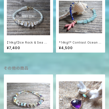
【14kgf】Ice Rock & Sea 氷
*14kgf* Contrast Ocean Br
粒のハーキマー＆アクアマリン
acelet 海のコントラスト☆ハ
¥7,400
¥4,500
ブレスレット
ーフ＆ハーフブレスレット
その他の商品