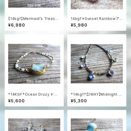
【14kgf】Mermaid’s Treasur
14kgf＊Sunset Rainbowアメ
e Multi-Gemstone Bracele
ジストと虹色オパールの夕暮れ
¥6,980
¥5,980
t海の宝物と遊色オパールのマル
ネックレス（14KGFローズゴー
チカラー天然石ブレスレット
ルド）
*14KGF*Ocean Druzy ドゥ
*14kgf*【2WAY】Midnight O
ルージーのアクアマリン&プレナ
cean Mosaic：ブラックスピネ
¥5,600
¥5,300
イトビーチブレスレット /
ルと6色スワロフスキーのネック
レス