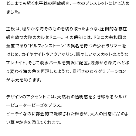
どこまでも続く水平線の開放感を、一本のブレスレットに封じ込め
ました。
主役は、穏やかな海そのものを切り取ったような、圧倒的な存在
感を放つ大粒のカルセドニー。 その傍らには、ドミニカ共和国の
至宝であり“ドルフィンストーン”の異名を持つ希少石ラリマーを
はじめ、カイヤナイトやアクアマリン、瑞々しいマスカットのような
プレナイト、そして淡水パールを贅沢に配置。浅瀬から深海へと移
り変わる海の色を再現したような、奥行きのあるグラデーション
が手元を彩ります。
デザインのアクセントには、天然石の透明感を引き締めるシルバ
ーピュータービーズをプラス。
ビーチイなのに都会的で洗練された輝きが、大人の日常に品のよ
い華やかさを添えてくれます。