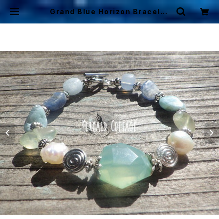
Grand Blue Horizon Bracelet
カルセドニー☆ラリマー＆カイヤナイ
ト＆アクアマリンの海の地平線ブレス
レット | Mermaid Cottage