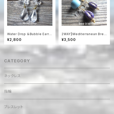
Water Drop ＆Bubble Earrin
2WAY】Mediterranean Bree
gs ドロップガラスと泡沫のピ
ze 2-Way Clip-On Earrings
¥2,800
¥3,500
アス（イヤリング可）
地中海ブルーのステートメン
トイヤリング
CATEGORY
ネックレス
指輪
ブレスレット