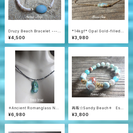
Druzy Beach Bracelet ---b
*14kgf* Opal Gold-filled B
lue druzy & shell
racelet
¥4,500
¥3,980
＊Ancient Romanglass Nec
再販☆Sandy Beach＊ Ess
klace3WAY☆ローマングラス
ential Oil Diffuser Bracelet
¥6,980
¥3,800
ブラックスピネルネックレス☆ユ
ニセックス☆