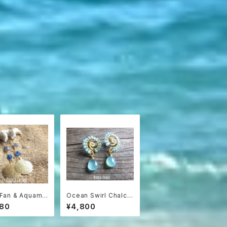
 Fan & Aquama
Ocean Swirl Chalce
e】海うちわと3色ア
dony *Sea blue*
980
¥4,800
リンのグラデーシ
波の渦から滴るシーブ
アス
ルーカルセドニーのボ
ヘミアンピアス