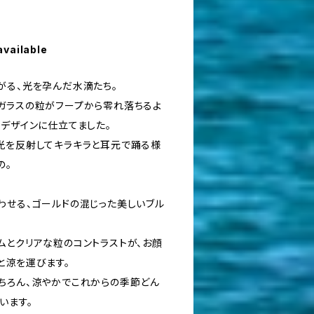
available
がる、光を孕んだ水滴たち。
ガラスの粒がフープから零れ落ちるよ
なデザインに仕立てました。
光を反射してキラキラと耳元で踊る様
の。
わせる、ゴールドの混じった美しいブル
ムとクリアな粒のコントラストが、お顔
と涼を運びます。
ちろん、涼やかでこれからの季節どん
います。