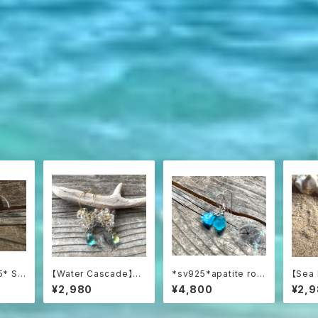
5* Sw
【Water Cascade】水
*sv925*apatite roc
【Sea
 プレシャ
滴つぶつぶガラスと海の
ks ネオンブルーアパタ
rin
¥2,980
¥4,800
¥2,
巻きピ
雫のフープピアス
イト原石の一粒ピアス
クアマ
ョンピ