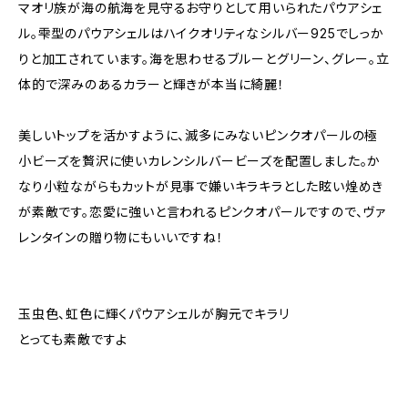
マオリ族が海の航海を見守るお守りとして用いられたパウアシェ
ル。雫型のパウアシェルはハイクオリティなシルバー925でしっか
りと加工されています。海を思わせるブルーとグリーン、グレー。立
体的で深みのあるカラーと輝きが本当に綺麗！
美しいトップを活かすように、滅多にみないピンクオパールの極
小ビーズを贅沢に使いカレンシルバービーズを配置しました。か
なり小粒ながらもカットが見事で嫌いキラキラとした眩い煌めき
が素敵です。恋愛に強いと言われるピンクオパールですので、ヴァ
レンタインの贈り物にもいいですね！
玉虫色、虹色に輝くパウアシェルが胸元でキラリ
とっても素敵ですよ