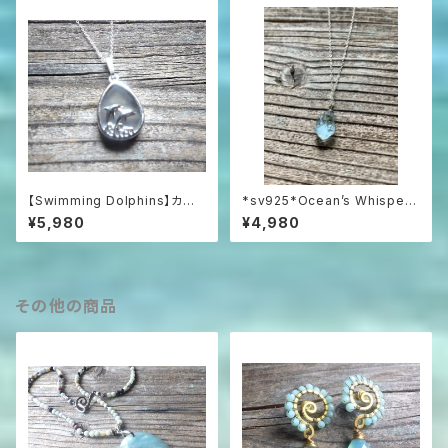
【Swimming Dolphins】カル
*sv925*Ocean’s Whisper
セドニーの海を泳ぐイルカのネッ
– Raw Aquamarine Pendan
¥5,980
¥4,980
クレス / SV925
t アクアマリンラフロックのネッ
クレス
その他の商品