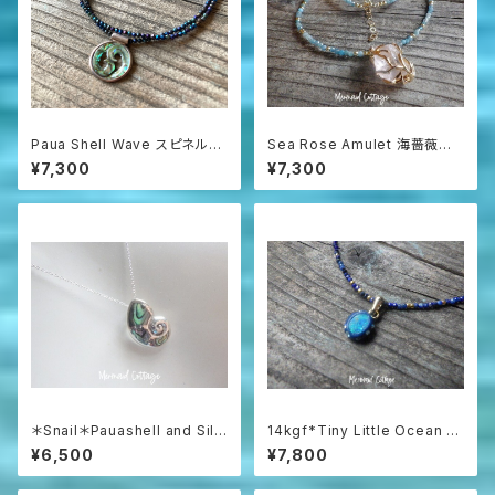
Paua Shell Wave スピネルネ
Sea Rose Amulet 海薔薇の
ックレス sv925
お守り ローズクォーツとアパタ
¥7,300
¥7,300
イトのネックレス
＊Snail＊Pauashell and Silv
14kgf*Tiny Little Ocean O
er 925 シルバー925とパウア
pal Necklace オーストラリア
¥6,500
¥7,800
シェルの巻貝ネックレス
産プレシャスオパール&ラピスラ
ズリ