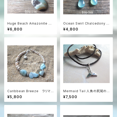
Huge Beach Amazonite Ne
Ocean Swirl Chalcedony *
cklace / 特大アマゾナイトのス
Sea blue* 波の渦から滴るシ
¥6,800
¥4,800
テートメントネックレス
ーブルーカルセドニーのボヘミ
アンピアス
Caribbean Breeze ラリマ
Mermaid Tail 人魚の尻尾の
ーとコンクシェルのビーチブレ
革紐ハワイアンネックレス パウ
¥5,800
¥7,500
スレット
アシェル＆シルバー925