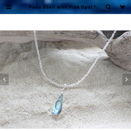
Paua Shell with Pink Opal *sv
925* | Mermaid Cottage