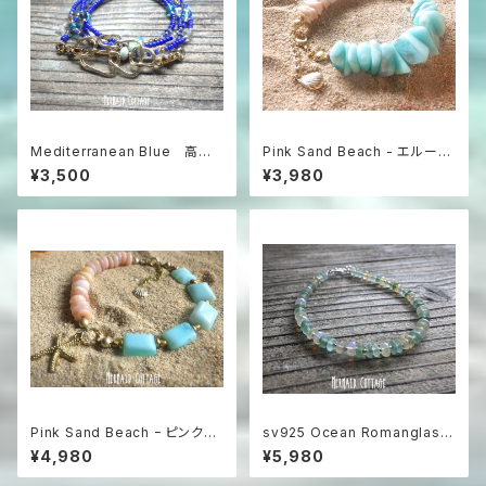
Mediterranean Blue 高級
Pink Sand Beach - エルーセ
チェコガラス煌めく5way ロング
ラ島の贈り物 アマゾナイト＆シ
¥3,500
¥3,980
ネックレス＆グラスコード/眼鏡・
ェルブレスレット
マスクホルダー
Pink Sand Beach ｰ ピンクオ
sv925 Ocean Romanglass
パール×ペルビアンブルーオパー
Bracelet ローマングラス☆ア
¥4,980
¥5,980
ル のブレスレット
ジャスター