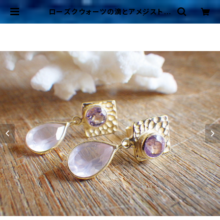
ローズクウォーツの滴とアメジストの
ゴールドピアス*Vermail* | Merm
aid Cottage