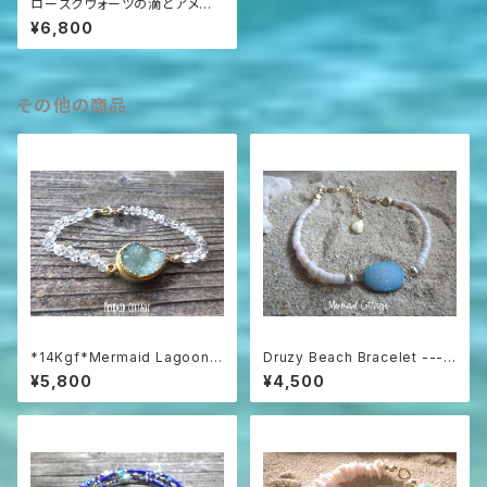
ローズクウォーツの滴とアメジ
ストのゴールドピアス*Vermail
¥6,800
*
その他の商品
*14Kgf*Mermaid Lagoon B
Druzy Beach Bracelet ---b
racelet *グリーンアメジスト
lue druzy & shell
¥5,800
¥4,500