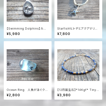
【Swimming Dolphins】カル
Starfish!ヒトデとアクアマリン
セドニーの海を泳ぐイルカのネッ
のネックレス sv925
¥5,980
¥7,800
クレス / SV925
Ocean Ring 人魚が泳ぐクリ
【12月誕生石】*14Kgf* Tiny L
ア・エメラルドグリーンのぽって
apislazuli Bracelet
¥2,800
¥3,980
りリング