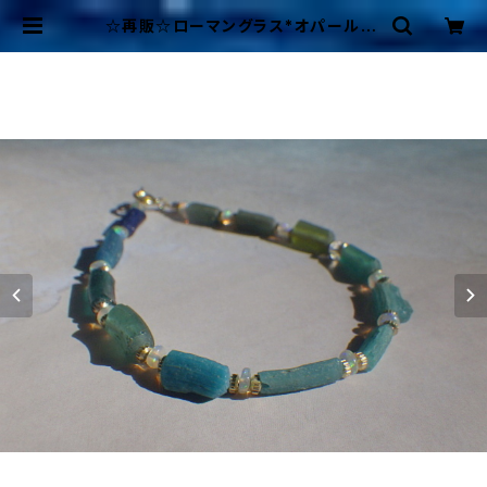
☆再販☆ローマングラス*オパール*R
oman-glass&Opal Ocean Bra
celet with Opal *14kgf* | Mer
maid Cottage