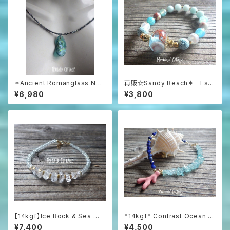
＊Ancient Romanglass Nec
再販☆Sandy Beach＊ Ess
klace3WAY☆ローマングラス
ential Oil Diffuser Bracelet
¥6,980
¥3,800
ブラックスピネルネックレス☆ユ
ニセックス☆
【14kgf】Ice Rock & Sea 氷
*14kgf* Contrast Ocean Br
粒のハーキマー＆アクアマリン
acelet 海のコントラスト☆ハ
¥7,400
¥4,500