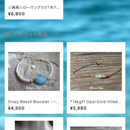
☆再販☆ローマングラス*オパ
ール*Roman-glass&Opal O
¥6,800
cean Bracelet with Opal *1
4kgf*
同じカテゴリの商品
Druzy Beach Bracelet ---b
*14kgf* Opal Gold-filled B
lue druzy & shell
racelet
¥4,500
¥3,980