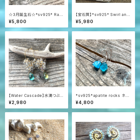
☆3月誕生石☆*sv925* Raw
【宝石質】*sv925* Swirl and
Aquamarine アクアマリン原石
Opal プレシャスオパールの渦
¥5,800
¥5,980
の一粒ピアス
巻きピアス☆AAAAA
【Water Cascade】水滴つぶつ
*sv925*apatite rocks ネオ
ぶガラスと海の雫のフープピア
ンブルーアパタイト原石の一粒
¥2,980
¥4,800
ス
ピアス