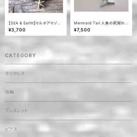
【SEA & Earth】マルチアマゾナ
Mermaid Tail 人魚の尻尾の
イトと焦茶熔岩のビーチアロマ
革紐ハワイアンネックレス マザ
¥3,700
¥7,500
ブレスレット（スターフィッシュ・
ーオブパール＆シルバー925
チャーム付）
CATEGORY
ネックレス
指輪
ブレスレット
ピアス