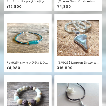
Big Sting Ray--ポルカドット
【Ocean Swirl Chalcedony
スティングレイの革紐ネックレス
'Aqua'】波の渦から滴るカルセ
¥12,800
¥4,800
sv925
ドニーのボヘミアンピアス
*sv925*ローマングラスとクリ
【SV925】 Lagoon Druzy wit
ソコラの海色ブレスレット
h Blue Topaz & Aquamarin
¥4,980
¥16,800
e 海の女神のドゥルージース
テートメントネックレス