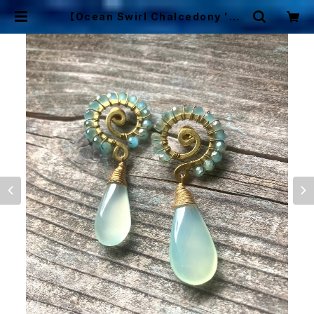
【Ocean Swirl Chalcedony 'Aq
ua'】波の渦から滴るカルセドニーの
ボヘミアンピアス | Mermaid Cott
age