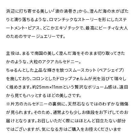
浜辺に打ち寄せる美しい「波の渦巻き」から、澄んだ海の水がぽた
りと滴り落ちるような、ロマンチックなストーリーを形にしたステ
ートメント・ピアス、どこかエキゾチックで、最高にビーチィな大人
のためのサマージュエリーです。
主役は、まるで南国の美しく澄んだ海をそのまま切り取ってきた
かのような、大粒のアクアカルセドニー。
ちゅるんとした上品な輝きを放つスムースカット（ペアシェイプ）
を施しており、コロンとしたドロップフォルムが光を浴びて瑞々し
く煌めきます。約25mm×11mmという贅沢なボリューム感は、遠目
から見てもハッとするほどの美しさです。
※片方のカルセドニーの裏側に、天然石ならではのわずかな微傷
が見られます。そのため、通常よりも少しお値段をお下げしてのお
届けとなります。お召しいただく際にはほとんど目立たない部分
ではございますが、気になる方はご購入をお控えくださいませ