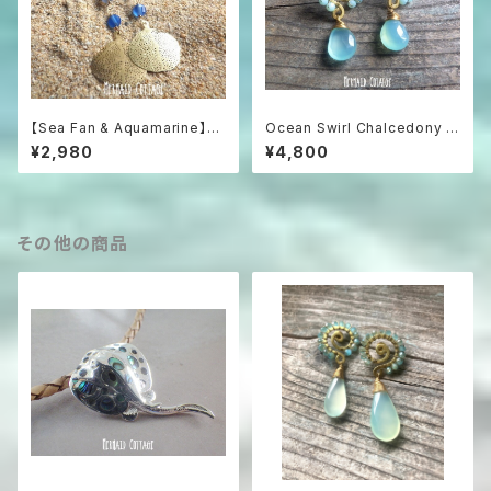
【Sea Fan & Aquamarine】海
Ocean Swirl Chalcedony *
うちわと3色アクアマリンのグラ
Sea blue* 波の渦から滴るシ
¥2,980
¥4,800
デーションピアス
ーブルーカルセドニーのボヘミ
アンピアス
その他の商品