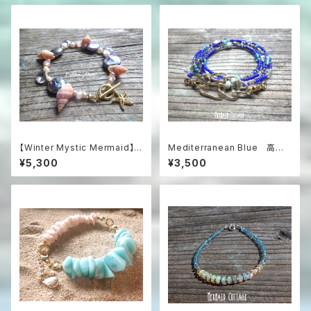
【Winter Mystic Mermaid】ヒ
Mediterranean Blue 高級
トデとパールのロマンティック・
チェコガラス煌めく5way ロング
¥5,300
¥3,500
ブレスレット
ネックレス＆グラスコード/眼鏡・
マスクホルダー