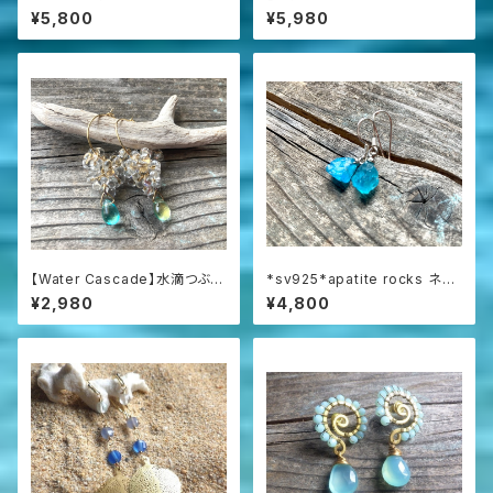
Aquamarine アクアマリン原石
Opal プレシャスオパールの渦
¥5,800
¥5,980
の一粒ピアス
巻きピアス☆AAAAA
【Water Cascade】水滴つぶつ
*sv925*apatite rocks ネオ
ぶガラスと海の雫のフープピア
ンブルーアパタイト原石の一粒
¥2,980
¥4,800
ス
ピアス