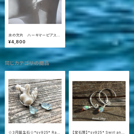
氷の欠片 ハーキマーピアス
*sv925*
¥4,800
同じカテゴリの商品
☆3月誕生石☆*sv925* Raw
【宝石質】*sv925* Swirl and