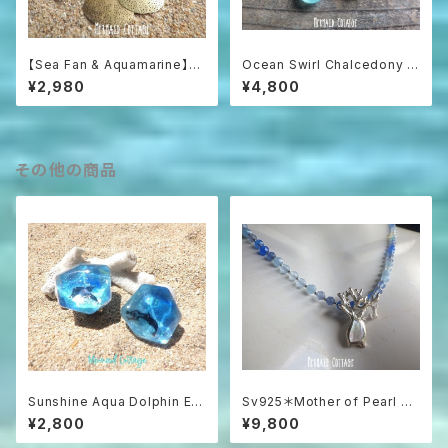
【Sea Fan & Aquamarine】海
Ocean Swirl Chalcedony *
うちわと3色アクアマリンのグラ
Sea blue* 波の渦から滴るシ
¥2,980
¥4,800
デーションピアス
ーブルーカルセドニーのボヘミ
アンピアス
その他の商品
Sunshine Aqua Dolphin Ear
Sv925＊Mother of Pearl &
rings（蝶バネクリップタイプ）
Coral Ocean Necklace
¥2,800
¥9,800