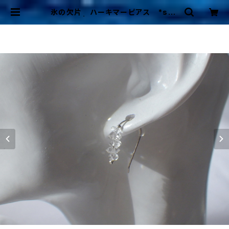
氷の欠片 ハーキマーピアス *sv9
25* | Mermaid Cottage