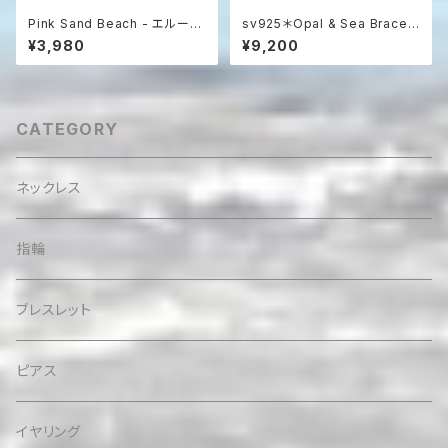
Pink Sand Beach - エルーセ
sv925＊Opal & Sea Bracel
ラ島の贈り物 アマゾナイト＆シ
et プレシャスオパール＆アパタ
¥3,980
¥9,200
ェルブレスレット
イト☆アジャスター
CATEGORY
ネックレス
指輪
ブレスレット
ピアス
イヤリング