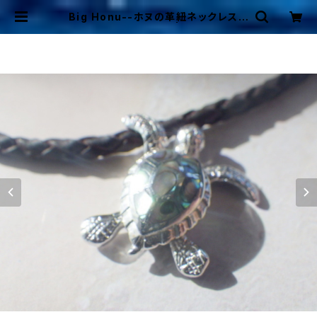
Big Honu--ホヌの革紐ネックレス s
v925 パウアシェル | Mermaid C
ottage