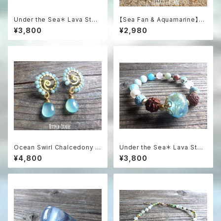
Under the Sea＊ Lava Ston
【Sea Fan & Aquamarine】海
e Aroma Essential Oil Diffu
うちわと3色アクアマリンのグラ
¥3,800
¥2,980
ser Bracelet☆海のアロマブ
デーションピアス
レスレット
Ocean Swirl Chalcedony *
Under the Sea＊ Lava Ston
Sea blue* 波の渦から滴るシ
e Diffuser Bracelet 暗闇で
¥4,800
¥3,800
ーブルーカルセドニーのボヘミ
光る浅瀬の海アロマブレスレッ
アンピアス
ト