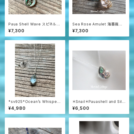
Paua Shell Wave スピネルネ
Sea Rose Amulet 海薔薇の
ックレス sv925
お守り ローズクォーツとアパタ
¥7,300
¥7,300
イトのネックレス
*sv925*Ocean’s Whisper
＊Snail＊Pauashell and Silv
– Raw Aquamarine Pendan
er 925 シルバー925とパウア
¥4,980
¥6,500
t アクアマリンラフロックのネッ
シェルの巻貝ネックレス
クレス