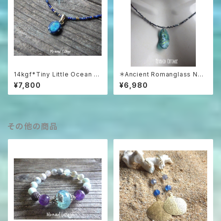
14kgf*Tiny Little Ocean O
＊Ancient Romanglass Nec
pal Necklace オーストラリア
klace3WAY☆ローマングラス
¥7,800
¥6,980
産プレシャスオパール&ラピスラ
ブラックスピネルネックレス☆ユ
ズリ
ニセックス☆
その他の商品