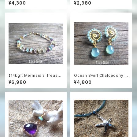
s & Natural Shell Necklace
うちわと3色アクアマリンのグラ
¥4,300
¥2,980
深海のエメラルドグリーン カ
デーションピアス
ットガラスとホワイトシェルのリ
ゾートネックレス
【14kgf】Mermaid’s Treasur
Ocean Swirl Chalcedony *
e Multi-Gemstone Bracele
Sea blue* 波の渦から滴るシ
¥6,980
¥4,800
t海の宝物と遊色オパールのマル
ーブルーカルセドニーのボヘミ
チカラー天然石ブレスレット
アンピアス