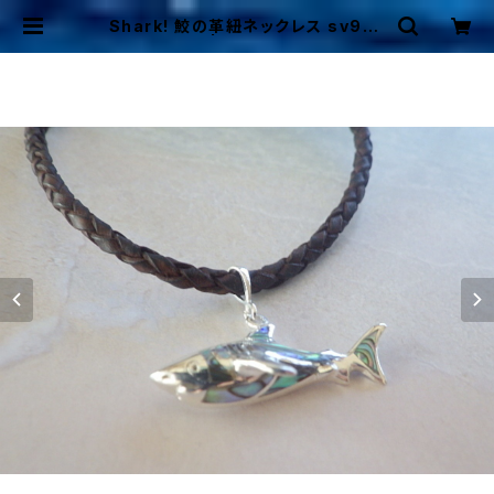
Shark! 鮫の革紐ネックレス sv925
パウアシェル | Mermaid Cottage