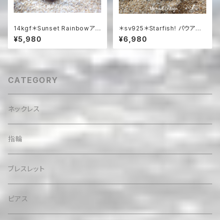
14kgf＊Sunset Rainbowアメ
＊sv925＊Starfish! パウアシ
ジストと虹色オパールの夕暮れ
ェル＆シルバー925 スターフィッ
¥5,980
¥6,980
ネックレス（14KGFローズゴー
シュ 天然石ネックレス
ルド）
CATEGORY
ネックレス
指輪
ブレスレット
ピアス