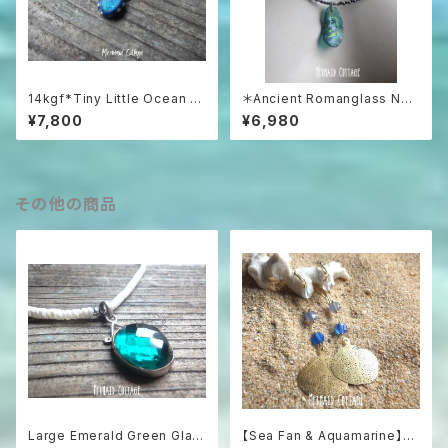
14kgf*Tiny Little Ocean O
＊Ancient Romanglass Nec
pal Necklace オーストラリア
klace3WAY☆ローマングラス
¥7,800
¥6,980
産プレシャスオパール&ラピスラ
ブラックスピネルネックレス☆ユ
ズリ
ニセックス☆
その他の商品
Large Emerald Green Glas
【Sea Fan & Aquamarine】海