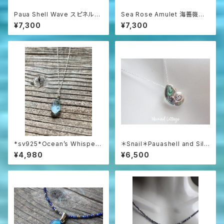
Paua Shell Wave スピネルネ
Sea Rose Amulet 海薔薇の
ックレス sv925
お守り ローズクォーツとアパタ
¥7,300
¥7,300
イトのネックレス
*sv925*Ocean’s Whisper
＊Snail＊Pauashell and Silv
– Raw Aquamarine Pendan
er 925 シルバー925とパウア
¥4,980
¥6,500
t アクアマリンラフロックのネッ
シェルの巻貝ネックレス
クレス