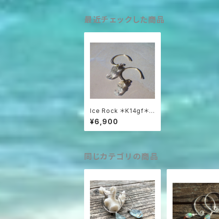
最近チェックした商品
Ice Rock ＊K14gf＊
氷の欠片 ハーキマー
¥6,900
同じカテゴリの商品