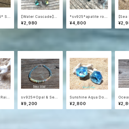
5* Sw
【Water Cascade】水
*sv925*apatite roc
【Sea
 プレシャ
滴つぶつぶガラスと海の
ks ネオンブルーアパタ
rin
¥2,980
¥4,800
¥2,
巻きピ
雫のフープピアス
イト原石の一粒ピアス
クアマ
ョンピ
 Rain
sv925＊Opal & Sea
Sunshine Aqua Dolp
Ocea
と虹色
Bracelet プレシャス
hin Earrings（蝶バネク
泳ぐク
¥9,200
¥2,800
¥2,
れネッ
オパール＆アパタイト☆
リップタイプ）
リーン
ローズゴ
アジャスター