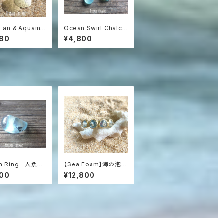
 Fan & Aquama
Ocean Swirl Chalce
e】海うちわと3色ア
dony *Sea blue*
980
¥4,800
リンのグラデーシ
波の渦から滴るシーブ
アス
ルーカルセドニーのボ
ヘミアンピアス
n Ring 人魚が
【Sea Foam】海の泡ブ
リア・エメラルドグ
ルートパーズの燻しシル
800
¥12,800
のぽってりリング
バーリング（Silver92
5）