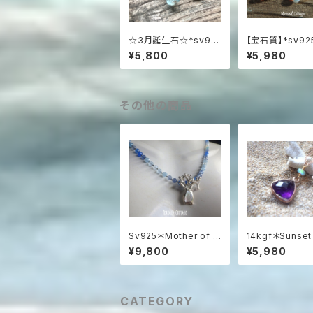
☆3月誕生石☆*sv92
【宝石質】*sv92
5* Raw Aquamarine
irl and Opal
¥5,800
¥5,980
アクアマリン原石の一
スオパールの渦
粒ピアス
アス☆AAAAA
その他の商品
Sv925＊Mother of P
14kgf＊Sunset
earl & Coral Ocean
bowアメジスト
¥9,800
¥5,980
Necklace
オパールの夕暮
クレス（14KGF
ールド）
CATEGORY