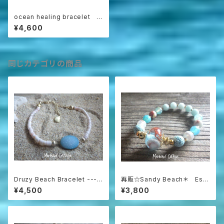
ocean healing bracelet
ホヌ *sv925*
¥4,600
同じカテゴリの商品
Druzy Beach Bracelet ---b
再販☆Sandy Beach＊ Ess
lue druzy & shell
ential Oil Diffuser Bracelet
¥4,500
¥3,800