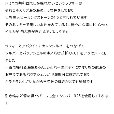
ドミニコ共和国でしか採れないというラリマーは
それこそカリブ海の海のような色をしており
世界三大ヒーリングストーンの1つと言われています
そのミルキーで美しい水色をみていると、穏やかな海にピョンっと
イルカが 飛ぶ姿が浮かんでくるようです
ラリマーとアパタイトにカレンシルバーをつなげて
シルバーとパウアシェルのホヌ（925刻印入り） をアクセントにし
ました
手首で揺れる海亀ちゃん。シルバーのボディにマオリ族の航海の
お守りであるパウアシェルが甲羅部分に施されており
キラキラと小さいながら玉虫色の輝きがとても綺麗です
引き輪など留め具やパーツも全てシルバー925を使用しておりま
す