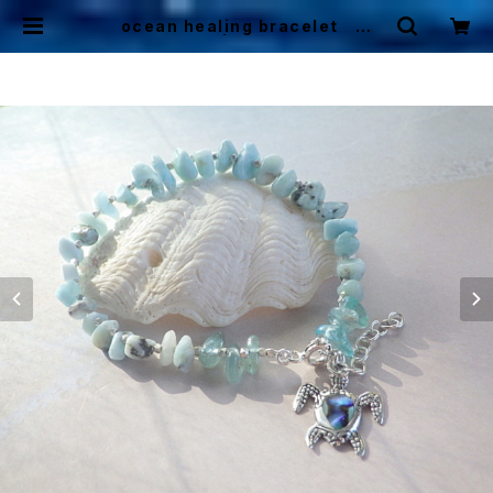
ocean healing bracelet ホ
ヌ *sv925* | Mermaid Cottag
e