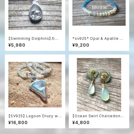
【Swimming Dolphins】カル
*sv925* Opal & Apatite Oc
セドニーの海を泳ぐイルカのネッ
ean プレシャスオパールとアパ
¥5,980
¥9,200
クレス / SV925
タイトの総天然石ブレスレット
【SV925】 Lagoon Druzy wit
【Ocean Swirl Chalcedony
h Blue Topaz & Aquamarin
'Aqua'】波の渦から滴るカルセ
¥16,800
¥4,800
e 海の女神のドゥルージース
ドニーのボヘミアンピアス
テートメントネックレス