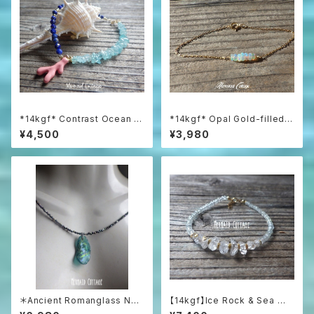
*14kgf* Contrast Ocean Br
*14kgf* Opal Gold-filled B
acelet 海のコントラスト☆ハ
racelet
¥4,500
¥3,980
ーフ＆ハーフブレスレット
＊Ancient Romanglass Nec
【14kgf】Ice Rock & Sea 氷
klace3WAY☆ローマングラス
粒のハーキマー＆アクアマリン