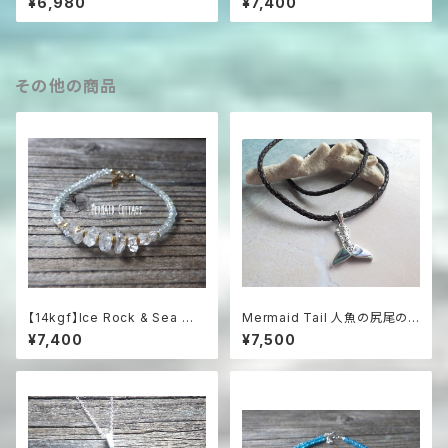
¥6,980
¥7,400
ブラックスピネルネックレス☆ユ
ブレスレット
ニセックス☆
その他の商品
【14kgf】Ice Rock & Sea 氷
Mermaid Tail 人魚の尻尾の
粒のハーキマー＆アクアマリン
革紐ハワイアンネックレス パウ
¥7,400
¥7,500
ブレスレット
アシェル＆シルバー925