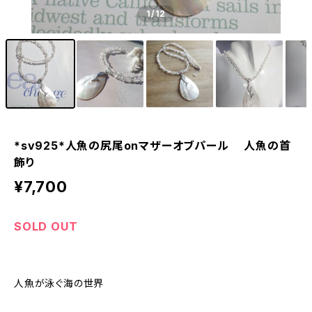
1
/12
*sv925*人魚の尻尾onマザーオブパール 人魚の首
飾り
¥7,700
SOLD OUT
人魚が泳ぐ海の世界