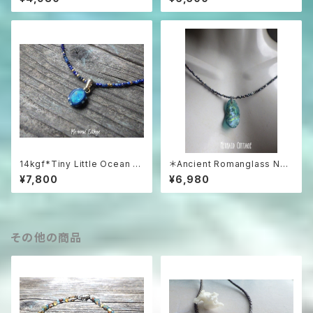
t アクアマリンラフロックのネッ
シェルの巻貝ネックレス
クレス
14kgf*Tiny Little Ocean O
＊Ancient Romanglass Nec
pal Necklace オーストラリア
klace3WAY☆ローマングラス
¥7,800
¥6,980
産プレシャスオパール&ラピスラ
ブラックスピネルネックレス☆ユ
ズリ
ニセックス☆
その他の商品