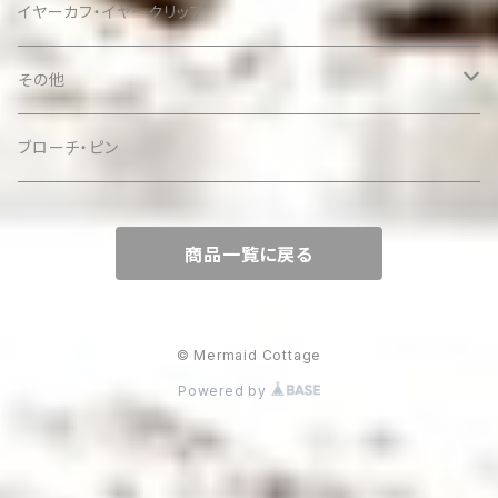
イヤーカフ・イヤークリップ
その他
ケース
ブローチ・ピン
商品一覧に戻る
© Mermaid Cottage
Powered by