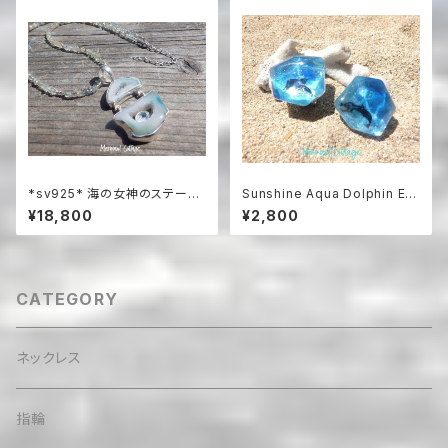
*sv925* 海の女神のステート
Sunshine Aqua Dolphin Ear
メントネックレス Lagoon Dr
rings（蝶バネクリップタイプ）
¥18,800
¥2,800
uzy with Blue Topaz アクア
マリンネックレス☆
CATEGORY
ネックレス
指輪