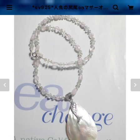
*sv925*人魚の尻尾onマザーオブ
パール 人魚の首飾り | Mermaid
Cottage