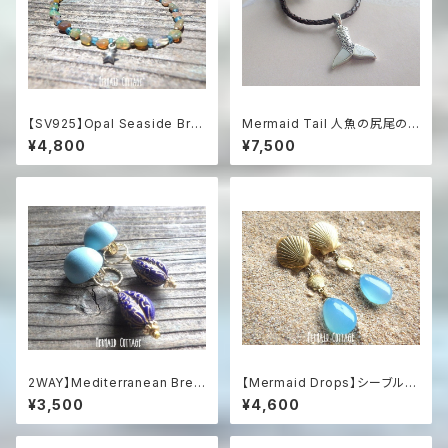
【SV925】Opal Seaside Bra
Mermaid Tail 人魚の尻尾の
celet スターフィッシュ＆オパー
革紐ハワイアンネックレス マザ
¥4,800
¥7,500
ル
ーオブパール＆シルバー925
2WAY】Mediterranean Bree
【Mermaid Drops】シーブルー
ze 2-Way Clip-On Earrings
カルセドニーとシェルのマーメイ
¥3,500
¥4,600
地中海ブルーのステートメン
ドイヤリング
トイヤリング