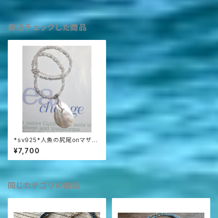
最近チェックした商品
*sv925*人魚の尻尾onマザー
オブパール 人魚の首飾り
¥7,700
同じカテゴリの商品