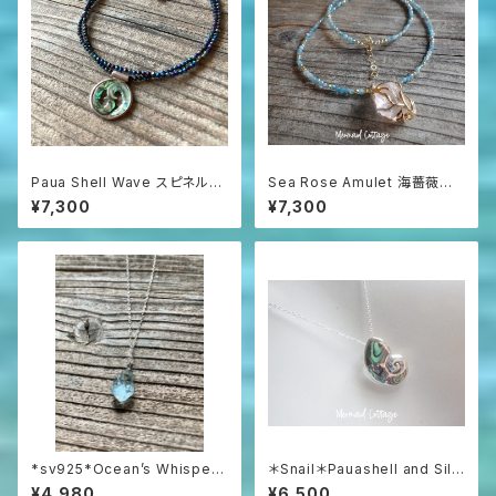
Paua Shell Wave スピネルネ
Sea Rose Amulet 海薔薇の
ックレス sv925
お守り ローズクォーツとアパタ
¥7,300
¥7,300
イトのネックレス
*sv925*Ocean’s Whisper
＊Snail＊Pauashell and Silv
– Raw Aquamarine Pendan
er 925 シルバー925とパウア
¥4,980
¥6,500