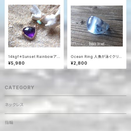
14kgf＊Sunset Rainbowアメ
Ocean Ring 人魚が泳ぐクリア
ジストと虹色オパールの夕暮れ
アクアブルーの樹脂リング
¥5,980
¥2,800
ネックレス（14KGFローズゴー
ルド）
CATEGORY
ネックレス
指輪