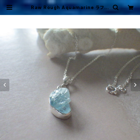
Raw Rough Aquamarine ラフロ
ック アクアマリンのネックレス❇︎sv9
25❇︎ | Mermaid Cottage