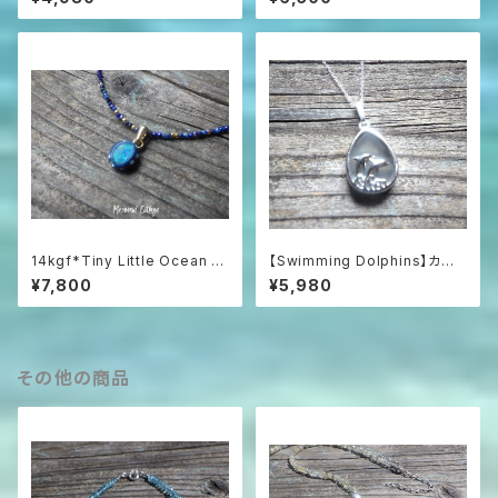
t アクアマリンラフロックのネッ
シェルの巻貝ネックレス
クレス
14kgf*Tiny Little Ocean O
【Swimming Dolphins】カル
pal Necklace オーストラリア
セドニーの海を泳ぐイルカのネッ
¥7,800
¥5,980
産プレシャスオパール&ラピスラ
クレス / SV925
ズリ
その他の商品