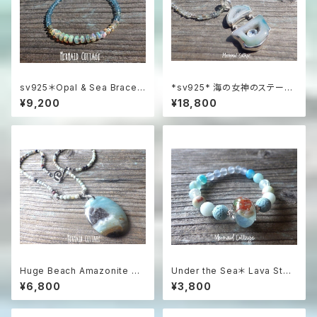
sv925＊Opal & Sea Bracel
*sv925* 海の女神のステート
et プレシャスオパール＆アパタ
メントネックレス Lagoon Dr
¥9,200
¥18,800
イト☆アジャスター
uzy with Blue Topaz アクア
マリンネックレス☆
Huge Beach Amazonite Ne
Under the Sea＊ Lava Ston
cklace / 特大アマゾナイトのス
e Aroma Essential Oil Diffu
¥6,800
¥3,800
テートメントネックレス
ser Bracelet☆浅瀬の海のア
ロマブレスレット