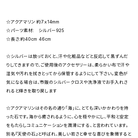
☆アクアマリン 約7ｘ14mm
☆パーツ素材: シルバー925
☆長さ:約40cm 46cm
☆シルバーは放っておくと、汗や化粧品などと反応して黒ずんだ
りしてきますので、ご使用後のアクセサリーは、柔らかい布で汗や
湿気や汚れを拭きとってから保管するようにして下さい。変色が
気になる場合は、市販のシルバークロスや洗浄液でお手入れさ
れると輝きを取り戻します
☆アクアマリンはその名の通り「海」に、とても深いかかわりを持
った石です。海から癒されるように、心を穏やかにし、平和と安定
をもたらしコミュニケーションを潤滑にする、と言われています。
別名『天使の石』と呼ばれ、美しい若さと幸せな喜びを象徴すると