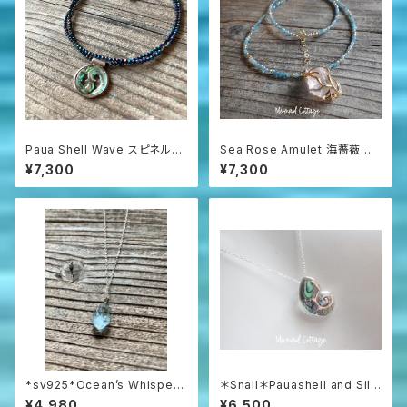
Paua Shell Wave スピネルネ
Sea Rose Amulet 海薔薇の
ックレス sv925
お守り ローズクォーツとアパタ
¥7,300
¥7,300
イトのネックレス
*sv925*Ocean’s Whisper
＊Snail＊Pauashell and Silv
– Raw Aquamarine Pendan
er 925 シルバー925とパウア
¥4,980
¥6,500