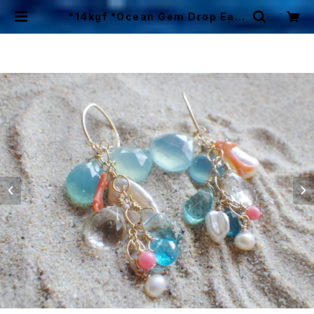
*14kgf *Ocean Gem Drop Earr
ings 海の天然石ダングルピアス | M
ermaid Cottage