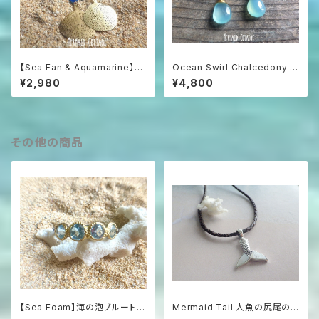
【Sea Fan & Aquamarine】海
Ocean Swirl Chalcedony *
うちわと3色アクアマリンのグラ
Sea blue* 波の渦から滴るシ
¥2,980
¥4,800
デーションピアス
ーブルーカルセドニーのボヘミ
アンピアス
その他の商品
【Sea Foam】海の泡ブルートパ
Mermaid Tail 人魚の尻尾の
ーズの燻しシルバーリング（Silv
革紐ハワイアンネックレス マザ