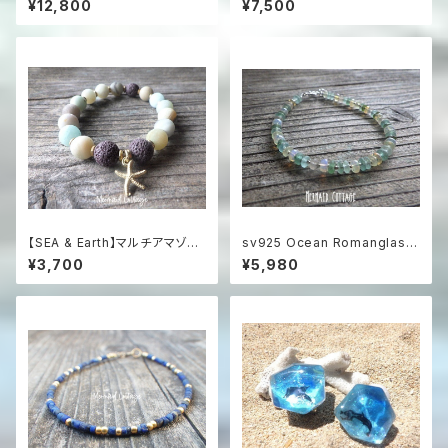
¥12,800
¥7,500
er925）
ーオブパール＆シルバー925
【SEA & Earth】マルチアマゾナ
sv925 Ocean Romanglass
イトと焦茶熔岩のビーチアロマ
Bracelet ローマングラス☆ア
¥3,700
¥5,980
ブレスレット（スターフィッシュ・
ジャスター
チャーム付）