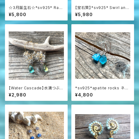
☆3月誕生石☆*sv925* Raw
【宝石質】*sv925* Swirl and
Aquamarine アクアマリン原石
Opal プレシャスオパールの渦
¥5,800
¥5,980
の一粒ピアス
巻きピアス☆AAAAA
【Water Cascade】水滴つぶつ
*sv925*apatite rocks ネオ
ぶガラスと海の雫のフープピア
ンブルーアパタイト原石の一粒
¥2,980
¥4,800
ス
ピアス