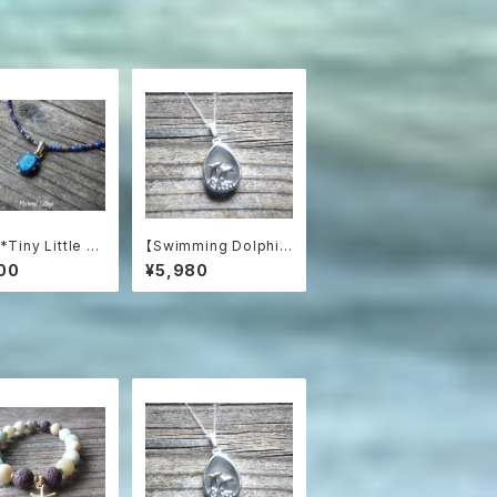
*Tiny Little O
【Swimming Dolphin
Opal Necklac
s】カルセドニーの海を
00
¥5,980
ーストラリア産プレ
泳ぐイルカのネックレス
オパール&ラピス
/ SV925