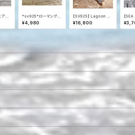
デとアク
*sv925*ローマングラ
【SV925】 Lagoon Dr
【SEA
クレス
スとクリソコラの海色ブ
uzy with Blue Topa
アマゾ
¥4,980
¥16,800
¥3,7
レスレット
z & Aquamarine 海
のビー
の女神のドゥルージー
レット
ステートメントネックレ
ュ・チ
ス