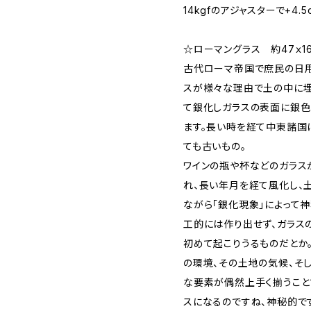
14kgfのアジャスターで+4
☆ローマングラス 約47ｘ1
古代ローマ帝国で庶民の日
スが様々な理由で土の中に埋
て銀化しガラスの表面に銀色
ます。長い時を経て中東諸国
ても古いもの。
ワインの瓶や杯などのガラス
れ、長い年月を経て風化し、
ながら「銀化現象」によって
工的には作り出せず、ガラス
初めて起こりうるものだとか。
の環境、その土地の気候、そ
な要素が偶然上手く揃うこと
スになるのですね、神秘的で