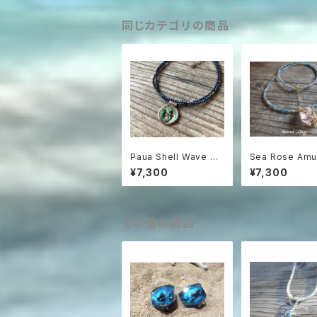
同じカテゴリの商品
Paua Shell Wave ス
Sea Rose Amu
ピネルネックレス sv92
薔薇のお守り ロ
¥7,300
¥7,300
5
ォーツとアパタイ
ックレス
その他の商品