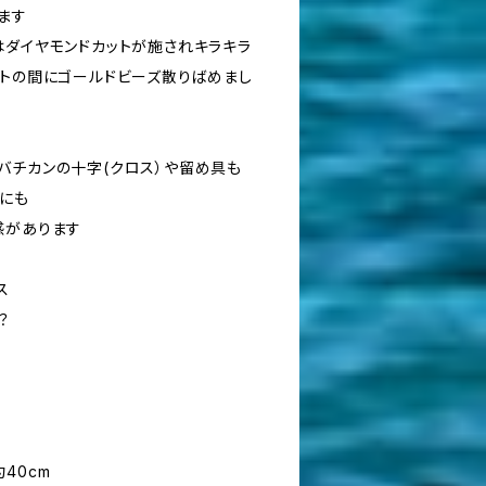
ます
はダイヤモンドカットが施されキラキラ
イトの間にゴールドビーズ散りばめまし
バチカンの十字(クロス）や留め具も
にも
感があります
ス
？
40cm