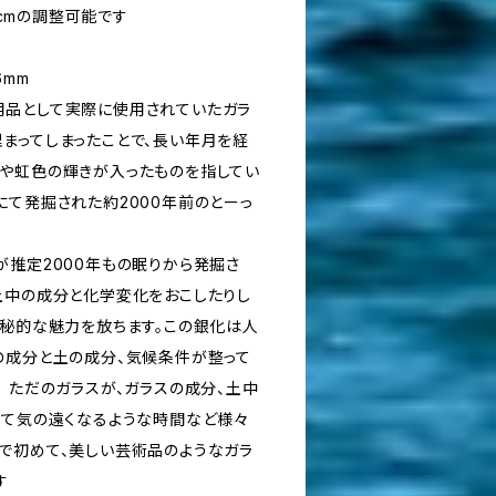
.5cmの調整可能です
6mm
用品として実際に使用されていたガラ
まってしまったことで、長い年月を経
や虹色の輝きが入ったものを指してい
にて発掘された約2000年前のとーっ
が推定2000年もの眠りから発掘さ
土中の成分と化学変化をおこしたりし
神秘的な魅力を放ちます。この銀化は人
の成分と土の成分、気候条件が整って
 ただのガラスが、ガラスの成分、土中
して気の遠くなるような時間など様々
で初めて、美しい芸術品のようなガラ
す