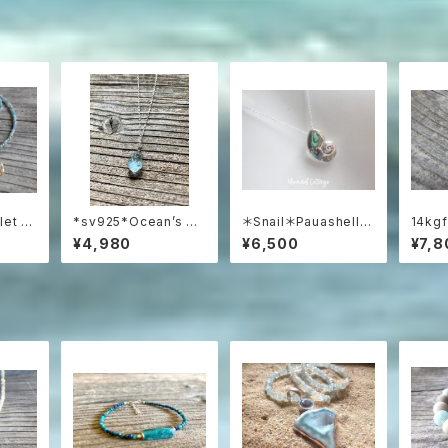
let 海
*sv925*Ocean’s W
＊Snail＊Pauashell a
14kgf
ーズク
hisper – Raw Aquam
nd Silver 925 シル
cean 
¥4,980
¥6,500
¥7,8
トのネ
arine Pendant アクア
バー925とパウアシェル
e オ
マリンラフロックのネッ
の巻貝ネックレス
シャス
クレス
ラズリ