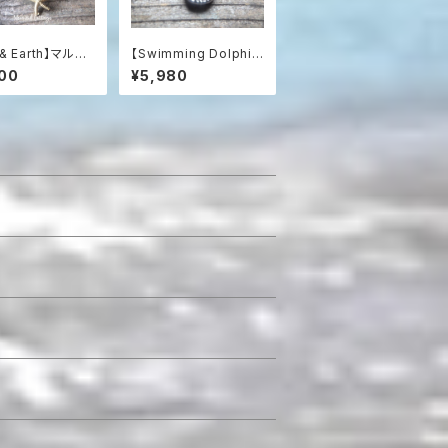
 & Earth】マルチ
【Swimming Dolphin
ナイトと焦茶熔岩
s】カルセドニーの海を
00
¥5,980
チアロマブレス
泳ぐイルカのネックレス
（スターフィッシ
/ SV925
ャーム付）