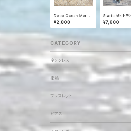
Deep Ocean Merma
Starfish!ヒト
id Earrings 深海の
アマリンのネッ
¥2,800
¥7,800
マーメイド（蝶バネクリ
sv925
ップタイプ）
CATEGORY
ネックレス
指輪
ブレスレット
ピアス