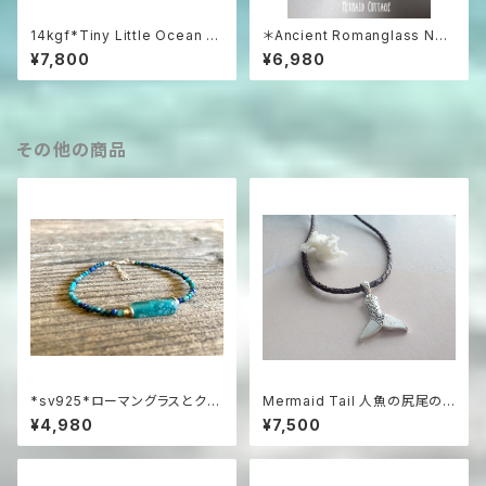
14kgf*Tiny Little Ocean O
＊Ancient Romanglass Nec
pal Necklace オーストラリア
klace3WAY☆ローマングラス
¥7,800
¥6,980
産プレシャスオパール&ラピスラ
ブラックスピネルネックレス☆ユ
ズリ
ニセックス☆
その他の商品
*sv925*ローマングラスとクリ
Mermaid Tail 人魚の尻尾の
ソコラの海色ブレスレット
革紐ハワイアンネックレス マザ
¥4,980
¥7,500
ーオブパール＆シルバー925