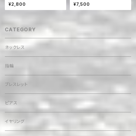
ngs 深海のマーメイド（蝶バネ
革紐ハワイアンネックレス パウ
¥2,800
¥7,500
クリップタイプ）
アシェル＆シルバー925
CATEGORY
ネックレス
指輪
ブレスレット
ピアス
イヤリング