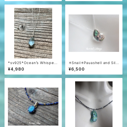
*sv925*Ocean’s Whisper
＊Snail＊Pauashell and Silv
– Raw Aquamarine Pendan
er 925 シルバー925とパウア
¥4,980
¥6,500
t アクアマリンラフロックのネッ
シェルの巻貝ネックレス
クレス