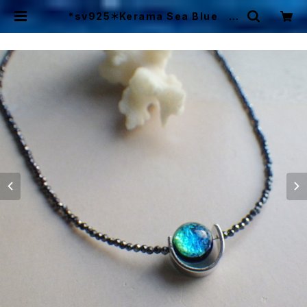
*sv925＊Kerama Sea Blue オ
ーシャンブルーホタルガラスのブラッ
クスピネルネックレス | Mermaid C
ottage