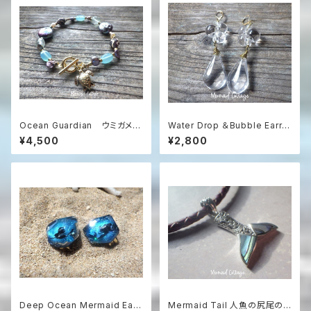
Ocean Guardian ウミガメが
Water Drop ＆Bubble Earrin
泳ぐ楽園のブレスレット（ゆった
gs ドロップガラスと泡沫のピ
¥4,500
¥2,800
りサイズ）
アス（イヤリング可）
Deep Ocean Mermaid Earri
Mermaid Tail 人魚の尻尾の