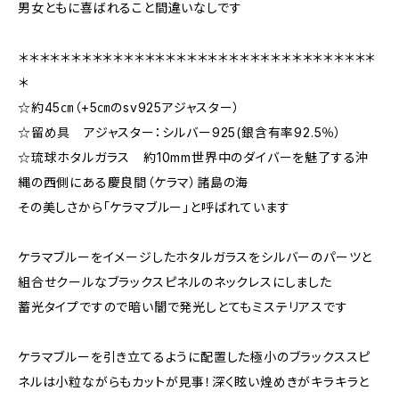
男女ともに喜ばれること間違いなしです
＊＊＊＊＊＊＊＊＊＊＊＊＊＊＊＊＊＊＊＊＊＊＊＊＊＊＊＊＊＊＊＊＊＊
＊
☆約45㎝（+5㎝のsv925アジャスター）
☆留め具 アジャスター：シルバー925(銀含有率92.5％）
☆琉球ホタルガラス 約10mm世界中のダイバーを魅了する沖
縄の西側にある慶良間（ケラマ）諸島の海
その美しさから「ケラマブルー」と呼ばれています
ケラマブルーをイメージしたホタルガラスをシルバーのパーツと
組合せクールなブラックスピネルのネックレスにしました
蓄光タイプですので暗い闇で発光しとてもミステリアスです
ケラマブルーを引き立てるように配置した極小のブラックススピ
ネルは小粒ながらもカットが見事！深く眩い煌めきがキラキラと