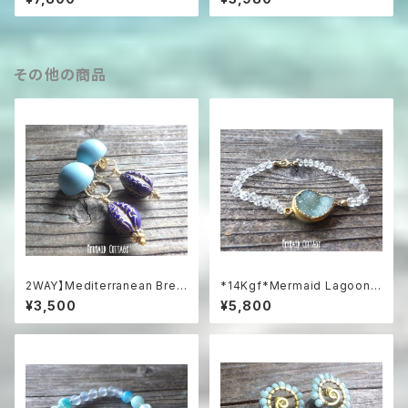
産プレシャスオパール&ラピスラ
クレス / SV925
ズリ
その他の商品
2WAY】Mediterranean Bree
*14Kgf*Mermaid Lagoon B
ze 2-Way Clip-On Earrings
racelet *グリーンアメジスト
¥3,500
¥5,800
地中海ブルーのステートメン
トイヤリング