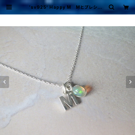
‘sv925’ Happy M Mとプレシャス
オパールのネックレス | Mermaid
Cottage