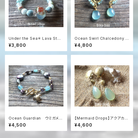
Under the Sea＊ Lava Ston
Ocean Swirl Chalcedony *
e Aroma Essential Oil Diffu
Sea blue* 波の渦から滴るシ
¥3,800
¥4,800
ser Bracelet☆浅瀬の海のア
ーブルーカルセドニーのボヘミ
ロマブレスレット
アンピアス
Ocean Guardian ウミガメが
【Mermaid Drops】アクアカル
泳ぐ楽園のブレスレット（ゆった
セドニーのマーメイドイヤリング
¥4,500
¥4,600
りサイズ）