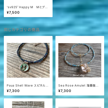
‘sv925’ Happy M Mとプレ
シャスオパールのネックレス
¥7,500
同じカテゴリの商品
Paua Shell Wave スピネルネ
Sea Rose Amulet 海薔薇の
ックレス sv925
お守り ローズクォーツとアパタ
¥7,300
¥7,300
イトのネックレス