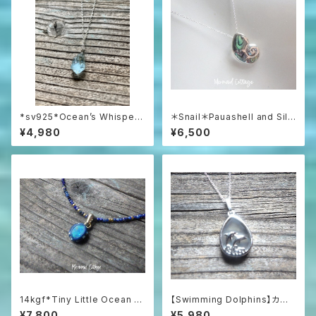
*sv925*Ocean’s Whisper
＊Snail＊Pauashell and Silv
– Raw Aquamarine Pendan
er 925 シルバー925とパウア
¥4,980
¥6,500
t アクアマリンラフロックのネッ
シェルの巻貝ネックレス
クレス
14kgf*Tiny Little Ocean O
【Swimming Dolphins】カル
pal Necklace オーストラリア
セドニーの海を泳ぐイルカのネッ
¥7,800
¥5,980