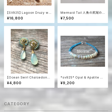
【SV925】 Lagoon Druzy wit
Mermaid Tail 人魚の尻尾の
h Blue Topaz & Aquamarin
革紐ハワイアンネックレス マザ
¥16,800
¥7,500
e 海の女神のドゥルージース
ーオブパール＆シルバー925
テートメントネックレス
【Ocean Swirl Chalcedony
*sv925* Opal & Apatite Oc
'Aqua'】波の渦から滴るカルセ
ean プレシャスオパールとアパ
¥4,800
¥9,200
ドニーのボヘミアンピアス
タイトの総天然石ブレスレット
CATEGORY