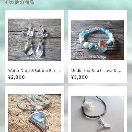
その他の商品
Water Drop ＆Bubble Earrin
Under the Sea＊ Lava Ston
gs ドロップガラスと泡沫のピ
e Aroma Essential Oil Diffu
¥2,800
¥3,800
アス（イヤリング可）
ser Bracelet☆浅瀬の海のア
ロマブレスレット