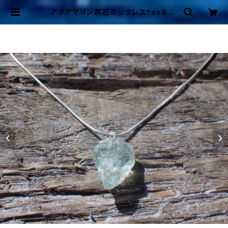
アクアマリン原石ネックレス*sv925
スネークチェーン＊ | Mermaid Co
ttage