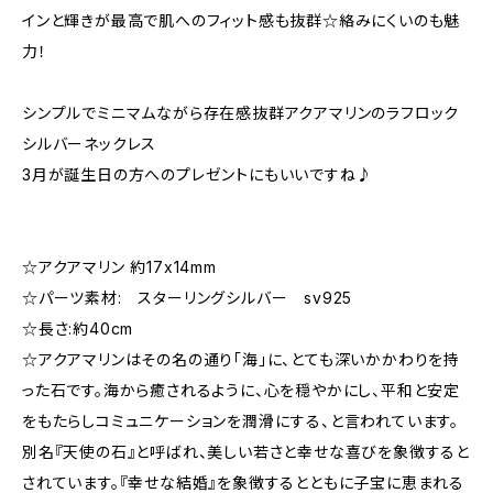
インと輝きが最高で肌へのフィット感も抜群☆絡みにくいのも魅
力！
シンプルでミニマムながら存在感抜群アクアマリンのラフロック
シルバーネックレス
3月が誕生日の方へのプレゼントにもいいですね♪
☆アクアマリン 約17x14mm
☆パーツ素材: スターリングシルバー sv925
☆長さ:約40cm
☆アクアマリンはその名の通り「海」に、とても深いかかわりを持
った石です。海から癒されるように、心を穏やかにし、平和と安定
をもたらしコミュニケーションを潤滑にする、と言われています。
別名『天使の石』と呼ばれ、美しい若さと幸せな喜びを象徴すると
されています。『幸せな結婚』を象徴するとともに子宝に恵まれる