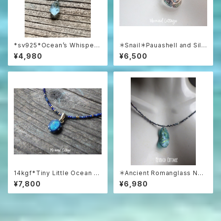
*sv925*Ocean’s Whisper
＊Snail＊Pauashell and Silv
– Raw Aquamarine Pendan
er 925 シルバー925とパウア
¥4,980
¥6,500
t アクアマリンラフロックのネッ
シェルの巻貝ネックレス
クレス
14kgf*Tiny Little Ocean O
＊Ancient Romanglass Nec
pal Necklace オーストラリア
klace3WAY☆ローマングラス
¥7,800
¥6,980
産プレシャスオパール&ラピスラ
ブラックスピネルネックレス☆ユ
ズリ
ニセックス☆