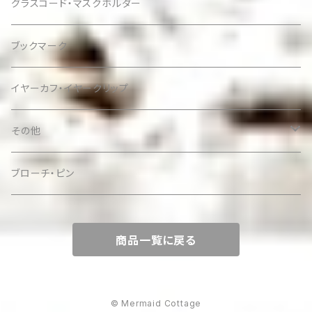
グラスコード・マスクホルダー
ブックマーク
イヤーカフ・イヤークリップ
その他
ケース
ブローチ・ピン
商品一覧に戻る
© Mermaid Cottage