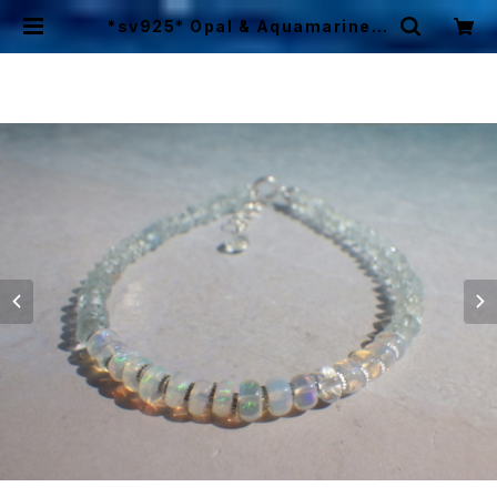
*sv925* Opal & Aquamarine B
racelet プレシャスオパール&アク
アマリン | Mermaid Cottage