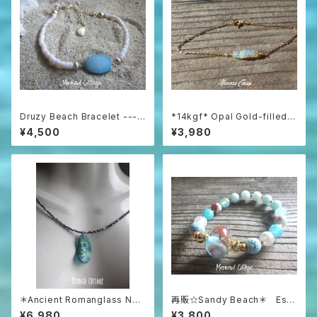
Druzy Beach Bracelet ---b
*14kgf* Opal Gold-filled B
lue druzy & shell
racelet
¥4,500
¥3,980
＊Ancient Romanglass Nec
再販☆Sandy Beach＊ Ess
klace3WAY☆ローマングラス
ential Oil Diffuser Bracelet
¥6,980
¥3,800