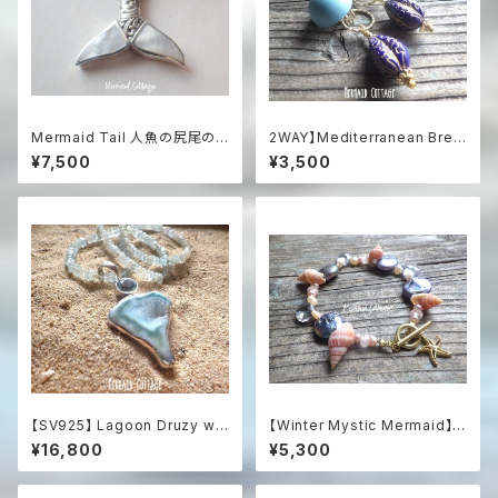
Mermaid Tail 人魚の尻尾の
2WAY】Mediterranean Bree
革紐ハワイアンネックレス マザ
ze 2-Way Clip-On Earrings
¥7,500
¥3,500
ーオブパール＆シルバー925
地中海ブルーのステートメン
トイヤリング
【SV925】 Lagoon Druzy wit
【Winter Mystic Mermaid】ヒ
h Blue Topaz & Aquamarin
トデとパールのロマンティック・
¥16,800
¥5,300
e 海の女神のドゥルージース
ブレスレット
テートメントネックレス