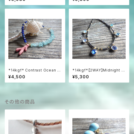
ブラックスピネルネックレス☆ユ
ニセックス☆
*14kgf* Contrast Ocean Br
*14kgf*【2WAY】Midnight O
acelet 海のコントラスト☆ハ
cean Mosaic：ブラックスピネ
¥4,500
¥5,300
ーフ＆ハーフブレスレット
ルと6色スワロフスキーのネック
レス
その他の商品