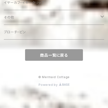
イヤーカフ・イヤークリップ
その他
ケース
ブローチ・ピン
商品一覧に戻る
© Mermaid Cottage
Powered by