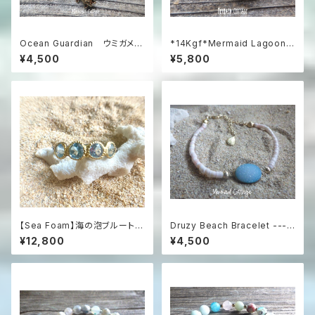
Ocean Guardian ウミガメが
*14Kgf*Mermaid Lagoon B
泳ぐ楽園のブレスレット（ゆった
racelet *グリーンアメジスト
¥4,500
¥5,800
りサイズ）
【Sea Foam】海の泡ブルートパ
Druzy Beach Bracelet ---b
ーズの燻しシルバーリング（Silv
lue druzy & shell
¥12,800
¥4,500
er925）