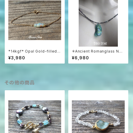
*14kgf* Opal Gold-filled B
＊Ancient Romanglass Nec
racelet
klace3WAY☆ローマングラス
¥3,980
¥6,980
ブラックスピネルネックレス☆ユ
ニセックス☆
その他の商品