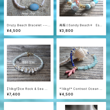
Druzy Beach Bracelet ---b
再販☆Sandy Beach＊ Ess
lue druzy & shell
ential Oil Diffuser Bracelet
¥4,500
¥3,800
【14kgf】Ice Rock & Sea 氷
*14kgf* Contrast Ocean Br
粒のハーキマー＆アクアマリン
acelet 海のコントラスト☆ハ
¥7,400
¥4,500
ブレスレット
ーフ＆ハーフブレスレット