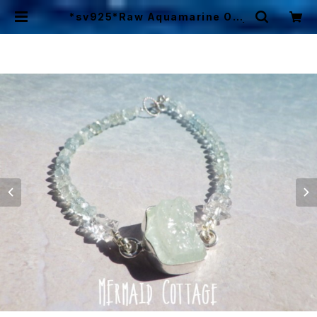
*sv925*Raw Aquamarine Oce
an Bracelet ☆アクアマリン原石 |
Mermaid Cottage