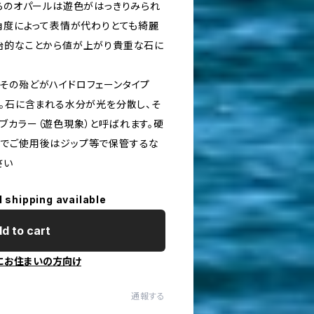
ちらのオパールは遊色がはっきりみられ
 角度によって表情が代わりとても綺麗
治的なことから値が上がり貴重な石に
その殆どがハイドロフェーンタイプ
す。石に含まれる水分が光を分散し、そ
ブカラー（遊色現象）と呼ばれます。硬
のでご使用後はジップ等で保管するな
さい
l shipping available
d to cart
にお住まいの方向け
通報する