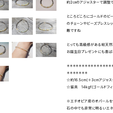
約2㎝のアジャスターで調整で
ところどころにゴールドのビ
のチェーンやビーズブレスレ
敵ですね
とっても高級感がある総天然
お誕生日プレゼントにも喜ば
＊＊＊＊＊＊＊＊＊＊＊＊＊＊＊
＊＊＊＊＊＊＊
☆約16.5cm(＋3cmアジャ
☆留具 14kgf(ゴールドフィ
※エチオピア産のオパールを
石の中でも非常に明るいエネ