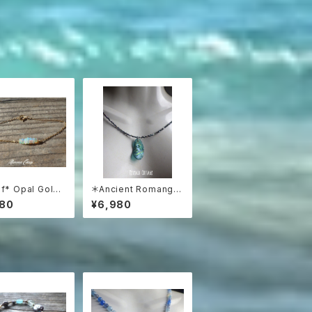
f* Opal Gold-
＊Ancient Romangla
d Bracelet
ss Necklace3WAY☆
980
¥6,980
ローマングラス ブラック
スピネルネックレス☆ユ
ニセックス☆