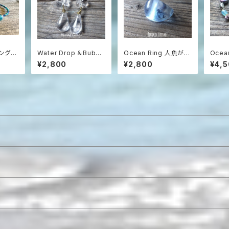
マングラ
Water Drop ＆Bubbl
Ocean Ring 人魚が泳
Ocea
海色ブ
e Earrings ドロップ
ぐクリアアクアブルーの
ミガメ
¥2,800
¥2,800
¥4,
ガラスと泡沫のピアス
樹脂リング
スレッ
（イヤリング可）
ズ）