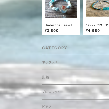
Under the Sea＊ Lav
*sv925*ロー
a Stone Aroma Esse
スとクリソコラの
¥3,800
¥4,980
ntial Oil Diffuser Br
レスレット
acelet☆浅瀬の海のア
ロマブレスレット
CATEGORY
ネックレス
指輪
ブレスレット
ピアス