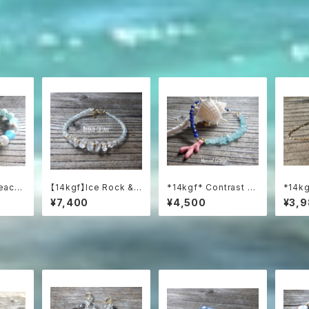
each
【14kgf】Ice Rock &
*14kgf* Contrast O
*14kg
l Dif
Sea 氷粒のハーキマー
cean Bracelet 海
fille
¥7,400
¥4,500
¥3,
＆アクアマリンブレスレ
のコントラスト☆ハーフ
ット
＆ハーフブレスレット