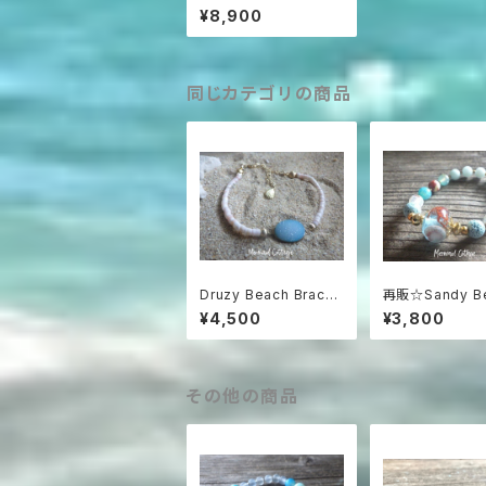
racelet オパールとラ
¥8,900
ブラドライトのブレスレ
ット L
同じカテゴリの商品
Druzy Beach Bracel
再販☆Sandy B
et ---blue druzy & s
＊ Essential Oi
¥4,500
¥3,800
hell
fuser Bracelet
その他の商品