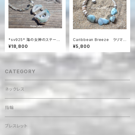
*sv925* 海の女神のステート
Caribbean Breeze ラリマ
メントネックレス Lagoon Dr
ーとコンクシェルのビーチブレ
¥18,800
¥5,800
uzy with Blue Topaz アクア
スレット
マリンネックレス☆
CATEGORY
ネックレス
指輪
ブレスレット