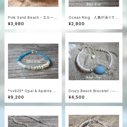
Pink Sand Beach - エルーセ
Ocean Ring 人魚が泳ぐクリ
ラ島の贈り物 アマゾナイト＆シ
ア・エメラルドグリーンのぽって
¥3,980
¥2,800
ェルブレスレット
りリング
*sv925* Opal & Apatite Oc
Druzy Beach Bracelet ---b
ean プレシャスオパールとアパ
lue druzy & shell
¥9,200
¥4,500
タイトの総天然石ブレスレット