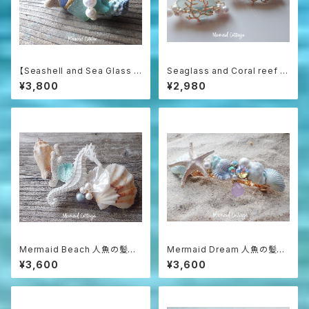
【Seashell and Sea Glass &
Seaglass and Coral reef 人
Kintsugi】海からの贈り物の金
魚の髪飾り☆バレッタ
¥3,800
¥2,980
継ぎマーメイド・バレッタ
Mermaid Beach 人魚の髪飾
Mermaid Dream 人魚の髪飾
り☆バレッタ
り☆バレッタ
¥3,600
¥3,600