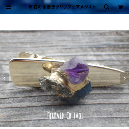
原石の金継ぎクリップ☆アメジスト＆
アパタイト＆パイライト | Mermaid
Cottage