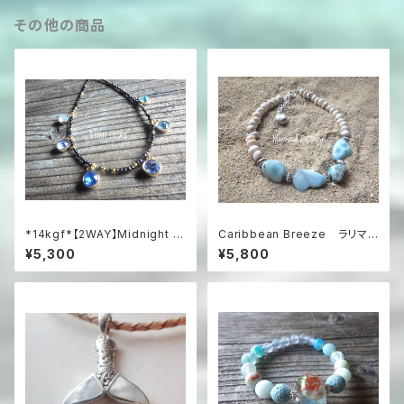
その他の商品
*14kgf*【2WAY】Midnight O
Caribbean Breeze ラリマ
cean Mosaic：ブラックスピネ
ーとコンクシェルのビーチブレ
¥5,300
¥5,800
ルと6色スワロフスキーのネック
スレット
レス