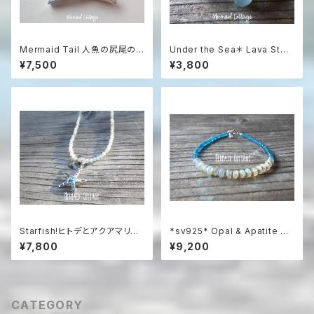
Mermaid Tail 人魚の尻尾の
Under the Sea＊ Lava Ston
革紐ハワイアンネックレス マザ
e Aroma Essential Oil Diffu
¥7,500
¥3,800
ーオブパール＆シルバー925
ser Bracelet☆浅瀬の海のア
ロマブレスレット
Starfish!ヒトデとアクアマリン
*sv925* Opal & Apatite Oc
のネックレス sv925
ean プレシャスオパールとアパ
¥7,800
¥9,200
タイトの総天然石ブレスレット
CATEGORY