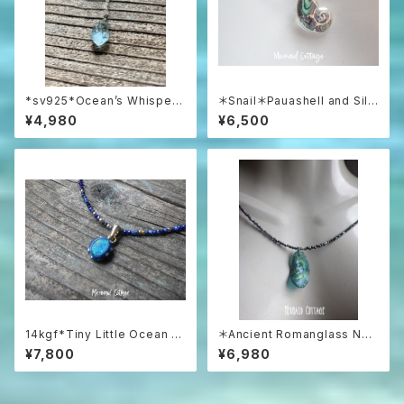
*sv925*Ocean’s Whisper
＊Snail＊Pauashell and Silv
– Raw Aquamarine Pendan
er 925 シルバー925とパウア
¥4,980
¥6,500
t アクアマリンラフロックのネッ
シェルの巻貝ネックレス
クレス
14kgf*Tiny Little Ocean O
＊Ancient Romanglass Nec
pal Necklace オーストラリア
klace3WAY☆ローマングラス
¥7,800
¥6,980
産プレシャスオパール&ラピスラ
ブラックスピネルネックレス☆ユ
ズリ
ニセックス☆