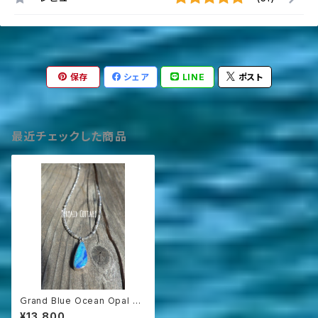
保存
シェア
LINE
ポスト
最近チェックした商品
Ｇrand Blue Ocean Opal Ne
cklace ラブラドライト*sv925
¥13,800