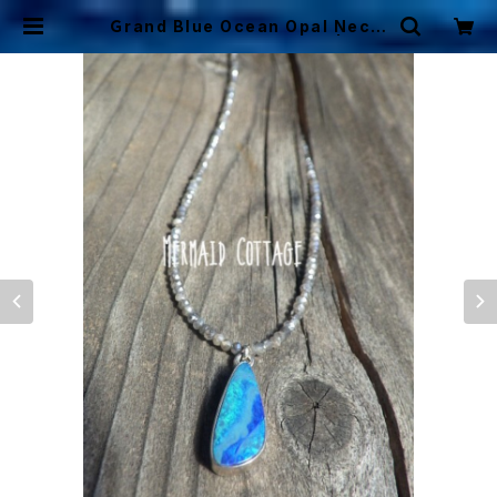
Ｇrand Blue Ocean Opal Neckl
ace ラブラドライト*sv925 | Mer
maid Cottage