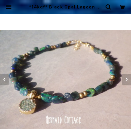
*14kgf* Black Opal Lagoon Br
acelet ☆ドゥルージー | Mermaid
Cottage