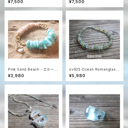
¥7,500
¥7,500
ーオブパール＆シルバー925
ーオブパール＆シルバー925
Pink Sand Beach - エルーセ
sv925 Ocean Romanglass
ラ島の贈り物 アマゾナイト＆シ
Bracelet ローマングラス☆ア
¥3,980
¥5,980
ェルブレスレット
ジャスター