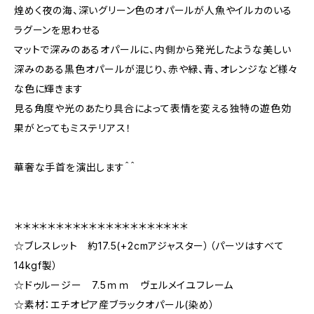
煌めく夜の海、深いグリーン色のオパールが人魚やイルカのいる
ラグーンを思わせる
マットで深みのあるオパールに、内側から発光したような美しい
深みのある黒色オパールが混じり、赤や緑、青、オレンジなど様々
な色に輝きます
見る角度や光のあたり具合によって表情を変える独特の遊色効
果がとってもミステリアス！
華奢な手首を演出します＾＾
＊＊＊＊＊＊＊＊＊＊＊＊＊＊＊＊＊＊＊＊＊
☆ブレスレット 約17.5(+2cmアジャスター）（パーツはすべて
14kgf製）
☆ドゥルージー 7.5ｍｍ ヴェルメイユフレーム
☆素材：エチオピア産ブラックオパール(染め）