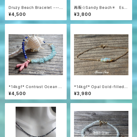
Druzy Beach Bracelet ---b
再販☆Sandy Beach＊ Ess
lue druzy & shell
ential Oil Diffuser Bracelet
¥4,500
¥3,800
*14kgf* Contrast Ocean Br
*14kgf* Opal Gold-filled B
acelet 海のコントラスト☆ハ
racelet
¥4,500
¥3,980
ーフ＆ハーフブレスレット