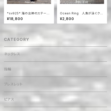
*sv925* 海の女神のステート
Ocean Ring 人魚が泳ぐクリ
メントネックレス Lagoon Dr
ア・エメラルドグリーンのぽって
¥18,800
¥2,800
uzy with Blue Topaz アクア
りリング
マリンネックレス☆
CATEGORY
ネックレス
指輪
ブレスレット
ピアス