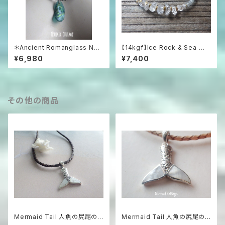
＊Ancient Romanglass Nec
【14kgf】Ice Rock & Sea 氷
klace3WAY☆ローマングラス
粒のハーキマー＆アクアマリン
¥6,980
¥7,400
ブラックスピネルネックレス☆ユ
ブレスレット
ニセックス☆
その他の商品
Mermaid Tail 人魚の尻尾の
Mermaid Tail 人魚の尻尾の
革紐ハワイアンネックレス マザ
革紐ハワイアンネックレス マザ