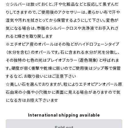
☆シルバーは放っておくと、汗や化粧品などと反応して黒ずんだ
りしてきますので、ご使用後のアクセサリーは、柔らかい布で汗や
湿気や汚れを拭きとってから保管するようにして下さい。変色が
気になる場合は、市販のシルバークロスや洗浄液でお手入れさ
れると輝きを取り戻します
※エチオピア産のオパールはその殆どがハイドロフェーンタイプ
（水分を含む）のオパールです。石に含まれる水分が光を分散し、
その独特の七色の光はプレイオブカラー（遊色現象）と呼ばれま
す。硬度が弱く衝撃や乾燥に弱いのでご使用後はジップ等で保管
するなど、お取り扱いにはご注意下さい
☆美しい石を選んでおりますが、粒によりエチオピアンオパール原
石由来の小傷や小穴微かに表面に見える場合がありますので気
になる方はお控え下さいませ
International shipping available
Sold out