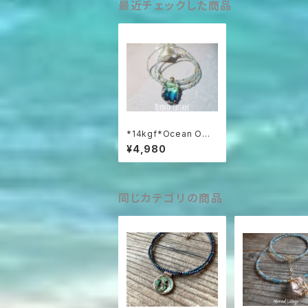
最近チェックした商品
*14kgf*Ocean Omb
re Framed Glasssto
¥4,980
ne アパタイトネックレ
ス/ブレス☆3WAY
同じカテゴリの商品