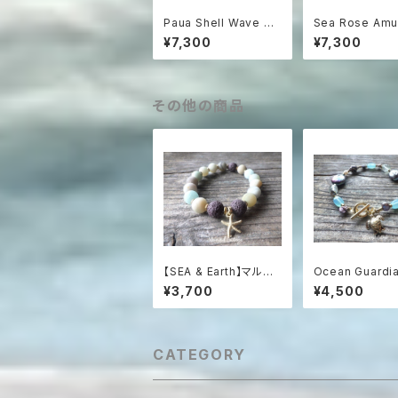
Paua Shell Wave ス
Sea Rose Amu
ピネルネックレス sv92
薔薇のお守り ロ
¥7,300
¥7,300
5
ォーツとアパタイ
ックレス
その他の商品
【SEA & Earth】マルチ
Ocean Guard
アマゾナイトと焦茶熔岩
ミガメが泳ぐ楽園
¥3,700
¥4,500
のビーチアロマブレス
スレット（ゆった
レット（スターフィッシ
ズ）
ュ・チャーム付）
CATEGORY