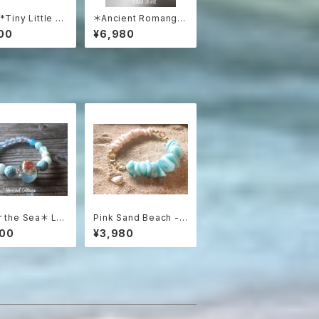
*Tiny Little O
＊Ancient Romangla
Opal Necklac
ss Necklace3WAY☆
00
¥6,980
ーストラリア産プレ
ローマングラス ブラック
オパール&ラピス
スピネルネックレス☆ユ
ニセックス☆
 the Sea＊ Lav
Pink Sand Beach -
ne Aroma Esse
エルーセラ島の贈り物
800
¥3,980
Oil Diffuser Br
アマゾナイト＆シェルブ
let☆浅瀬の海のア
レスレット
レスレット