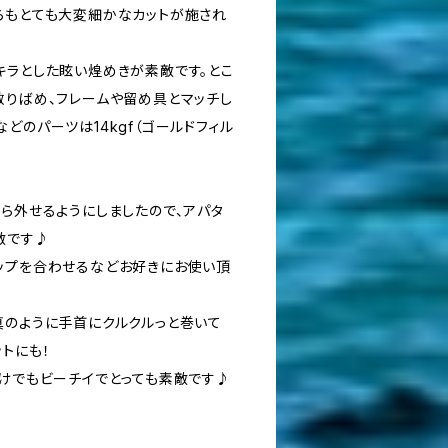
らもとても大変細かなカットが施され
キラとした眩い煌めきが素敵です。とこ
散りばめ、フレームや留め具とマッチし
どのパーツは14kgf（ゴールドフィル
から外せるようにしましたので、アパタ
敵です♪
ップを合わせるなどお好きにお使い頂
真のように手首にクルクルっと巻いて
トにも！
だけでもビーチイでとっても素敵です♪