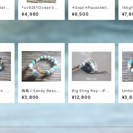
let 海
*sv925*Ocean’s W
＊Snail＊Pauashell a
14kgf
ーズク
hisper – Raw Aquam
nd Silver 925 シル
cean 
¥4,980
¥6,500
¥7,8
トのネ
arine Pendant アクア
バー925とパウアシェル
e オ
マリンラフロックのネッ
の巻貝ネックレス
シャス
クレス
ラズリ
ian ウ
再販☆Sandy Beach
Big Sting Ray--ポル
Under
のブレ
＊ Essential Oil Dif
カドットスティングレイ
a Sto
¥3,800
¥12,800
¥3,
りサイ
fuser Bracelet
の革紐ネックレス sv92
ntial 
5
ace
ロマブ