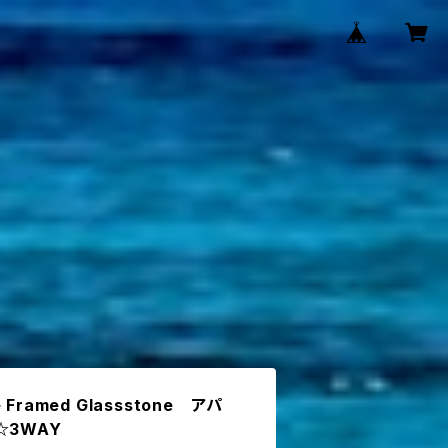
e Framed Glassstone アパ
☆3WAY