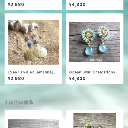
ぶガラスと海の雫のフープピア
ンブルーアパタイト原石の一粒
¥2,980
¥4,800
ス
ピアス
【Sea Fan & Aquamarine】海
Ocean Swirl Chalcedony *
うちわと3色アクアマリンのグラ
Sea blue* 波の渦から滴るシ
¥2,980
¥4,800
デーションピアス
ーブルーカルセドニーのボヘミ
アンピアス
その他の商品