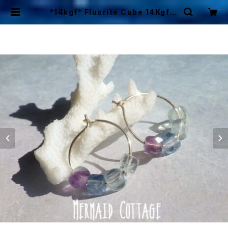
*14kgf* Fluorite Cube 14Kgf G
old Hoop Earrings フローライト
キューブのフープピアス | Mermaid
Cottage