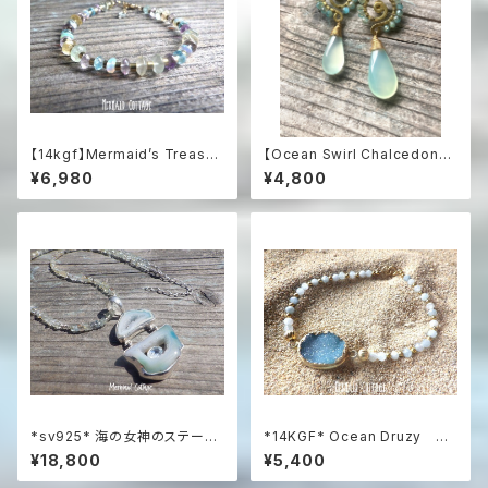
【14kgf】Mermaid’s Treasur
【Ocean Swirl Chalcedony
e Multi-Gemstone Bracele
'Aqua'】波の渦から滴るカルセ
¥6,980
¥4,800
t海の宝物と遊色オパールのマル
ドニーのボヘミアンピアス
チカラー天然石ブレスレット
*sv925* 海の女神のステート
*14KGF* Ocean Druzy ア
メントネックレス Lagoon Dr
クアマリン ビーチブレスレット
¥18,800
¥5,400
uzy with Blue Topaz アクア
マリンネックレス☆