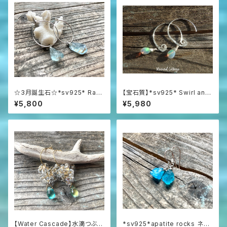
☆3月誕生石☆*sv925* Raw
【宝石質】*sv925* Swirl and
Aquamarine アクアマリン原石
Opal プレシャスオパールの渦
¥5,800
¥5,980
の一粒ピアス
巻きピアス☆AAAAA
【Water Cascade】水滴つぶつ
*sv925*apatite rocks ネオ