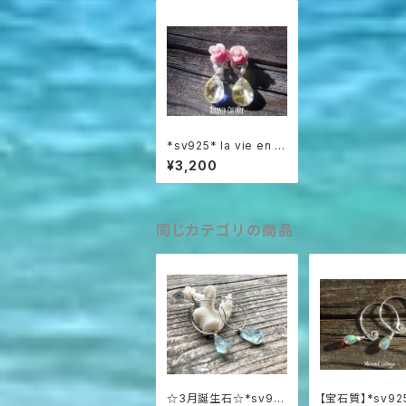
*sv925* la vie en r
ose 珊瑚の薔薇とス
¥3,200
ワロフスキーのピアス
同じカテゴリの商品
☆3月誕生石☆*sv92
【宝石質】*sv92