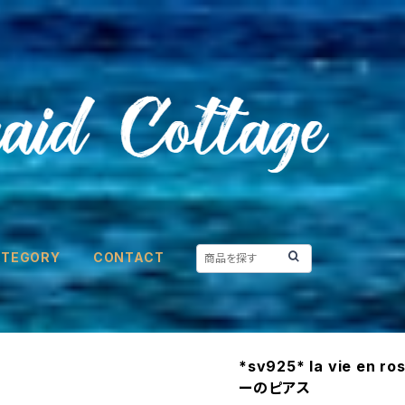
ATEGORY
CONTACT
*sv925* la vie 
ーのピアス