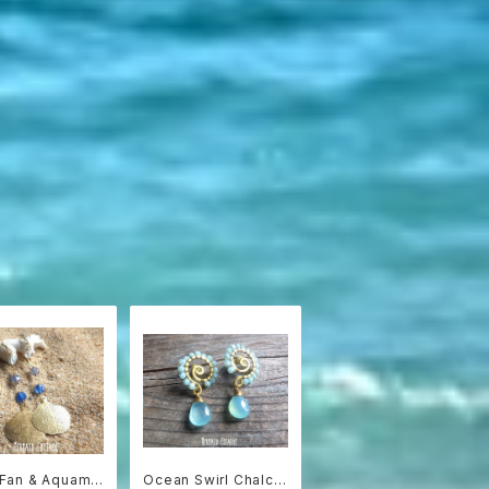
 Fan & Aquama
Ocean Swirl Chalce