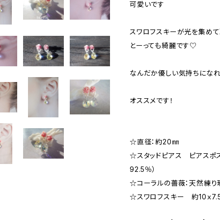
可愛いです
スワロフスキーが光を集めて
とーっても綺麗です♡
なんだか優しい気持ちになれ
オススメです！
☆直径：約20㎜
☆スタッドピアス ピアスポス
92.5％）
☆コーラルの薔薇：天然練
☆スワロフスキー 約10ｘ7