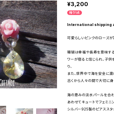
¥3,200
残り1点
International shipping 
可愛らしいピンクのローズが
珊瑚は幸福や長寿を意味する
ワーが宿ると信じられ、子供
り、
また、世界中で海を安全に渡
古くから人々の間で大切に身
海の恵みの淡水パールを合わ
あわせてキュートでフェミニ
シルバー925製のピアススタ