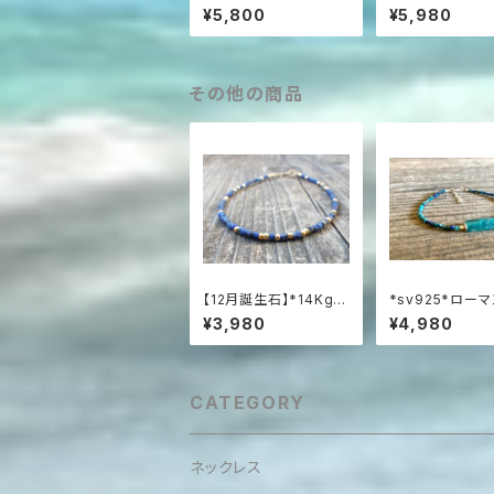
5* Raw Aquamarine
irl and Opal
¥5,800
¥5,980
アクアマリン原石の一
スオパールの渦
粒ピアス
アス☆AAAAA
その他の商品
【12月誕生石】*14Kgf*
*sv925*ロー
Tiny Lapislazuli Bra
スとクリソコラの
¥3,980
¥4,980
celet
レスレット
CATEGORY
ネックレス