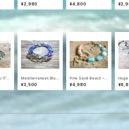
 プレシャ
滴つぶつぶガラスと海の
ks ネオンブルーアパタ
rin
¥2,980
¥4,800
¥2,
巻きピ
雫のフープピアス
イト原石の一粒ピアス
クアマ
ョンピ
マングラ
Mediterranean Blue
Pink Sand Beach ｰ
Huge
海色ブ
高級チェコガラス煌
ピンクオパール×ペルビ
nite 
¥3,500
¥4,980
¥6,
めく5way ロングネック
アンブルーオパール の
アマゾ
レス＆グラスコード/眼
ブレスレット
メント
鏡・マスクホルダー