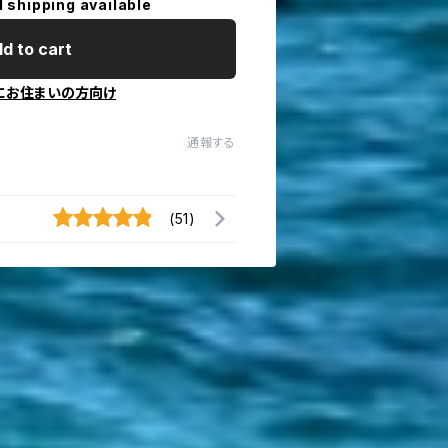
l shipping available
d to cart
にお住まいの方向け
通報する
(51)