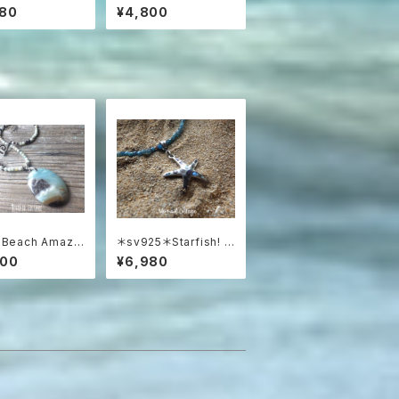
e】海うちわと3色ア
dony *Sea blue*
980
¥4,800
リンのグラデーシ
波の渦から滴るシーブ
アス
ルーカルセドニーのボ
ヘミアンピアス
 Beach Amazo
＊sv925＊Starfish! パ
Necklace / 特大
ウアシェル＆シルバー9
800
¥6,980
ナイトのステート
25 スターフィッシュ 天
ネックレス
然石ネックレス