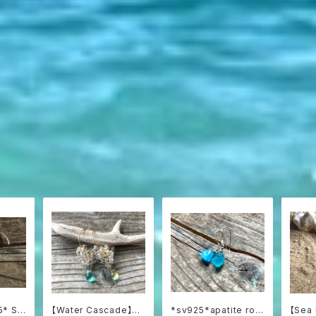
5* Sw
【Water Cascade】水
*sv925*apatite roc
【Sea