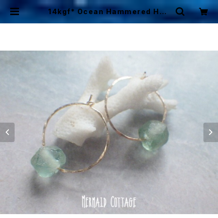
14kgf* Ocean Hammered Hoo
p ☆Sea glass recycled glass
aqua | Mermaid Cottage