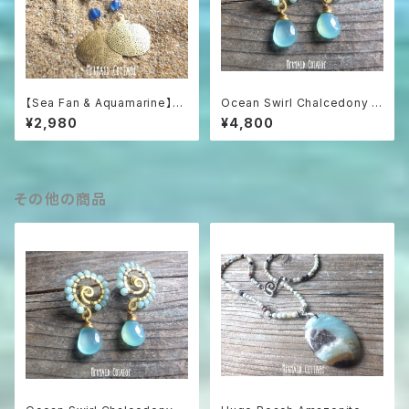
【Sea Fan & Aquamarine】海
Ocean Swirl Chalcedony *
うちわと3色アクアマリンのグラ
Sea blue* 波の渦から滴るシ
¥2,980
¥4,800
デーションピアス
ーブルーカルセドニーのボヘミ
アンピアス
その他の商品