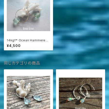
14kgf* Ocean Hammered
Hoop ☆Sea glass recycle
¥4,500
d glass aqua
同じカテゴリの商品