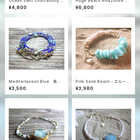
Ocean Swirl Chalcedony *
Huge Beach Amazonite Ne
Sea blue* 波の渦から滴るシ
cklace / 特大アマゾナイトのス
¥4,800
¥6,800
ーブルーカルセドニーのボヘミ
テートメントネックレス
アンピアス
Mediterranean Blue 高級
Pink Sand Beach - エルーセ
チェコガラス煌めく5way ロング
ラ島の贈り物 アマゾナイト＆シ
¥3,500
¥3,980
ネックレス＆グラスコード/眼鏡・
ェルブレスレット
マスクホルダー