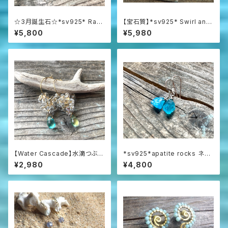
☆3月誕生石☆*sv925* Raw
【宝石質】*sv925* Swirl and
Aquamarine アクアマリン原石
Opal プレシャスオパールの渦
¥5,800
¥5,980
の一粒ピアス
巻きピアス☆AAAAA
【Water Cascade】水滴つぶつ
*sv925*apatite rocks ネオ
ぶガラスと海の雫のフープピア
ンブルーアパタイト原石の一粒
¥2,980
¥4,800
ス
ピアス