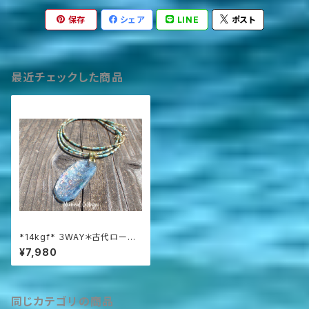
保存
シェア
LINE
ポスト
最近チェックした商品
*14kgf* ３WAY＊古代ローマ
ングラスのターコイズネックレス
¥7,980
＊Ancient Romanglass☆ア
フガニスタン産
同じカテゴリの商品