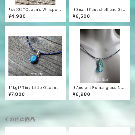
*sv925*Ocean’s Whisper
＊Snail＊Pauashell and Silv
– Raw Aquamarine Pendan
er 925 シルバー925とパウア
¥4,980
¥6,500
t アクアマリンラフロックのネッ
シェルの巻貝ネックレス
クレス
14kgf*Tiny Little Ocean O
＊Ancient Romanglass Nec
pal Necklace オーストラリア
klace3WAY☆ローマングラス
¥7,800
¥6,980
産プレシャスオパール&ラピスラ
ブラックスピネルネックレス☆ユ
ズリ
ニセックス☆
その他の商品