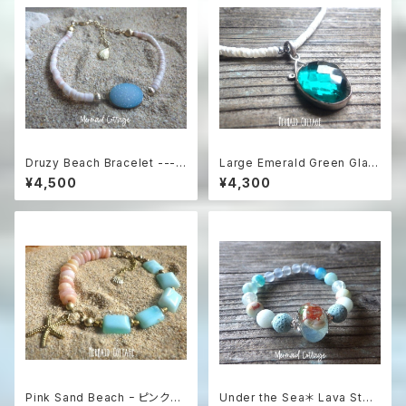
Druzy Beach Bracelet ---b
Large Emerald Green Glas
lue druzy & shell
s & Natural Shell Necklace
¥4,500
¥4,300
深海のエメラルドグリーン カ
ットガラスとホワイトシェルのリ
ゾートネックレス
Pink Sand Beach ｰ ピンクオ
Under the Sea＊ Lava Ston