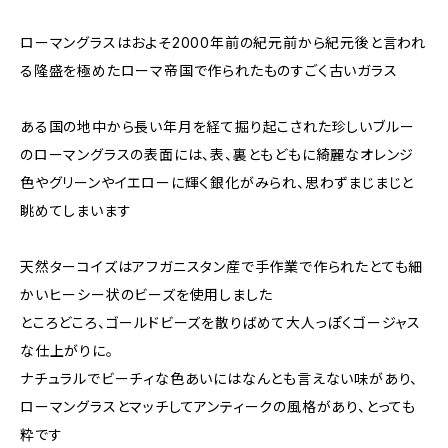
ローマングラスはおよそ2000年前の紀元前から紀元後と言われ
る隆盛を極めたローマ帝国で作られたものすごく古いガラス
ある国の地中から長い年月を経て掘り起こされた珍しいブルー
のローマングラスの表面には、表、裏ともどもに綺麗なオレンジ
色やグリーンやイエローに輝く銀化がみられ、思わずまじまじと
眺めてしまいます
天然ターコイズはアフガニスタン産で手作業で作られたとても細
かいヒーシー状のビーズを使用しました
ところどころ、ゴールドビーズを散りばめて大人っぽくゴージャス
な仕上がりに。
ナチュラルでビーチィな色あいにはなんとも言えない味があり、
ローマングラスとマッチしてアンティークの風格があり、とっても
粋です