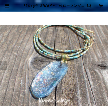
*14kgf* ３WAY＊古代ローマングラ
スのターコイズネックレス＊Ancien
t Romanglass☆アフガニスタン産
| Mermaid Cottage