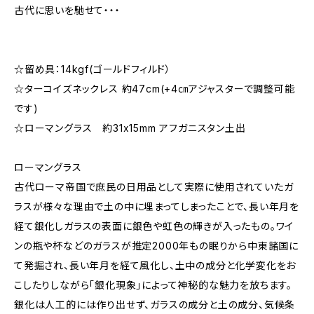
古代に思いを馳せて・・・
☆留め具：14kgf(ゴールドフィルド）
☆ターコイズネックレス 約47cm(+4㎝アジャスターで調整可能
です)
☆ローマングラス 約31x15mm アフガニスタン土出
ローマングラス
古代ローマ帝国で庶民の日用品として実際に使用されていたガ
ラスが様々な理由で土の中に埋まってしまったことで、長い年月を
経て銀化しガラスの表面に銀色や虹色の輝きが入ったもの。ワイ
ンの瓶や杯などのガラスが推定2000年もの眠りから中東諸国に
て発掘され、長い年月を経て風化し、土中の成分と化学変化をお
こしたりしながら「銀化現象」によって神秘的な魅力を放ちます。
銀化は人工的には作り出せず、ガラスの成分と土の成分、気候条