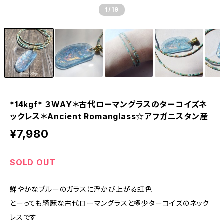
1
/19
*14kgf* ３WAY＊古代ローマングラスのターコイズネ
ックレス＊Ancient Romanglass☆アフガニスタン産
¥7,980
SOLD OUT
鮮やかなブルーのガラスに浮かび上がる虹色
とーっても綺麗な古代ローマングラスと極少ターコイズのネック
レスです