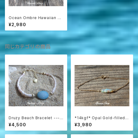
Ocean Ombre Hawaiian Ar
oma Bracelet アロマディフュ
¥2,980
ーザーブレスレット
同じカテゴリの商品
Druzy Beach Bracelet ---b
*14kgf* Opal Gold-filled B
lue druzy & shell
racelet
¥4,500
¥3,980