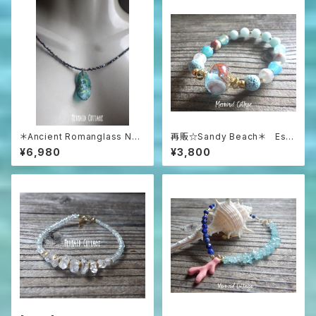
＊Ancient Romanglass Nec
再販☆Sandy Beach＊ Ess
klace3WAY☆ローマングラス
ential Oil Diffuser Bracelet
¥6,980
¥3,800
ブラックスピネルネックレス☆ユ
ニセックス☆