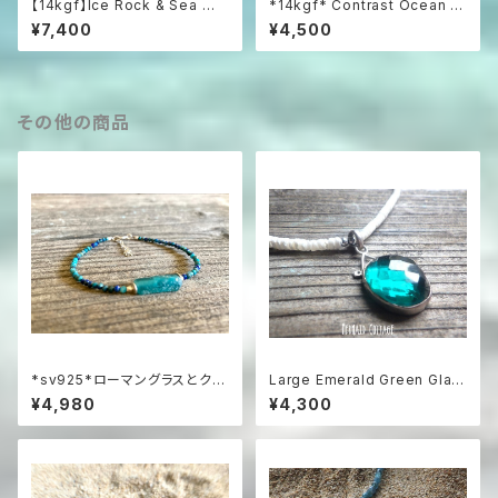
【14kgf】Ice Rock & Sea 氷
*14kgf* Contrast Ocean Br
粒のハーキマー＆アクアマリン
acelet 海のコントラスト☆ハ
¥7,400
¥4,500
ブレスレット
ーフ＆ハーフブレスレット
その他の商品
*sv925*ローマングラスとクリ
Large Emerald Green Glas
ソコラの海色ブレスレット
s & Natural Shell Necklace
¥4,980
¥4,300
深海のエメラルドグリーン カ
ットガラスとホワイトシェルのリ
ゾートネックレス