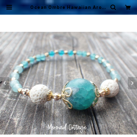
Ocean Ombre Hawaiian Arom
a Bracelet アロマディフューザーブ
レスレット | Mermaid Cottage