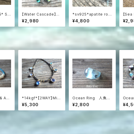
5* Sw
【Water Cascade】水
*sv925*apatite roc
【Sea
 プレシャ
滴つぶつぶガラスと海の
ks ネオンブルーアパタ
rin
¥2,980
¥4,800
¥2,
巻きピ
雫のフープピアス
イト原石の一粒ピアス
クアマ
ョンピ
 & Apa
*14kgf*【2WAY】Mid
Ocean Ring 人魚が
Ocea
プレシャス
night Ocean Mosai
泳ぐクリア・エメラルドグ
ミガメ
¥5,300
¥2,800
¥4,
イトの
c：ブラックスピネルと6
リーンのぽってりリング
スレッ
ット
色スワロフスキーのネッ
ズ）
クレス