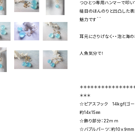
つひとつ専用ハンマーで叩い
槌目のほんのりと凹凸した表
魅力です＾＾
耳元にさりげなく・・泡と海の
人魚気分で！
＊＊＊＊＊＊＊＊＊＊＊＊＊＊＊
＊＊＊
☆ピアスフック 14kgf(
約14x15㎜
☆飾り部分：22ｍｍ
☆バブルパーツ：約10ｘ９mm