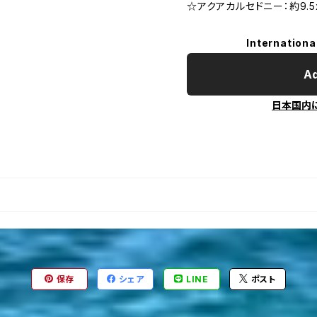
☆アクアカルセドニー：約9.5x
Internationa
Ad
日本国内
保存
シェア
LINE
ポスト