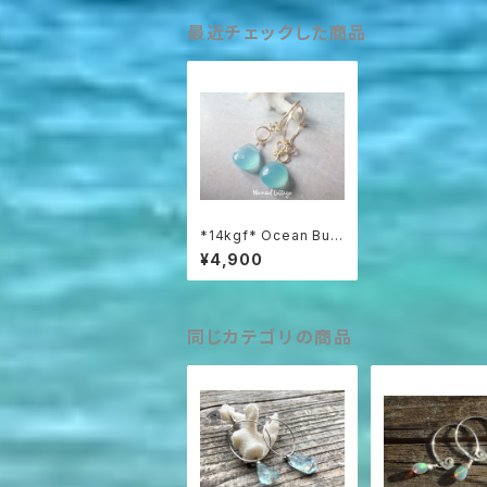
最近チェックした商品
*14kgf* Ocean Bub
bles & Drop カルセド
¥4,900
ニー☆ゴールドフープ
☆槌目
同じカテゴリの商品