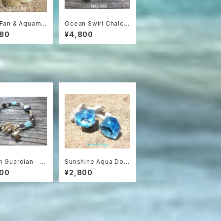
 Fan & Aquama
Ocean Swirl Chalce
e】海うちわと3色ア
dony *Sea blue*
980
¥4,800
リンのグラデーシ
波の渦から滴るシーブ
アス
ルーカルセドニーのボ
ヘミアンピアス
n Guardian ウ
Sunshine Aqua Dolp
が泳ぐ楽園のブレ
hin Earrings（蝶バネク
500
¥2,800
ト（ゆったりサイ
リップタイプ）