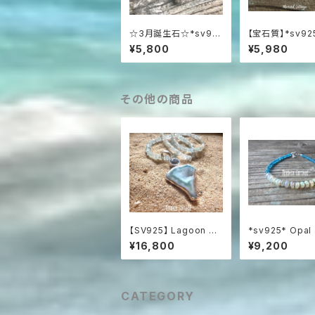
☆3月誕生石☆*sv92
【宝石質】*sv92
5* Raw Aquamarine
irl and Opal
¥5,800
¥5,980
アクアマリン原石の一
スオパールの渦
粒ピアス
アス☆AAAAA
その他の商品
【SV925】 Lagoon Dr
*sv925* Opal
uzy with Blue Topa
tite Ocean 
¥16,800
¥9,200
z & Aquamarine 海
オパールとアパタ
の女神のドゥルージー
総天然石ブレスレ
ステートメントネックレ
ス
CATEGORY