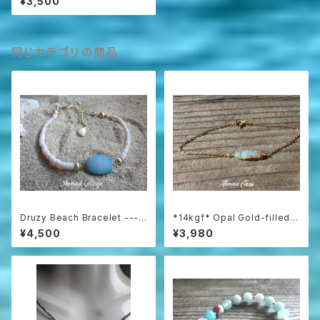
¥3,500
レット
同じカテゴリの商品
Druzy Beach Bracelet ---b
*14kgf* Opal Gold-filled B
lue druzy & shell
racelet
¥4,500
¥3,980