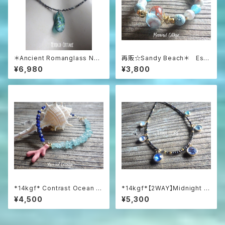
＊Ancient Romanglass Nec
再販☆Sandy Beach＊ Ess
klace3WAY☆ローマングラス
ential Oil Diffuser Bracelet
¥6,980
¥3,800
ブラックスピネルネックレス☆ユ
ニセックス☆
*14kgf* Contrast Ocean Br
*14kgf*【2WAY】Midnight O
acelet 海のコントラスト☆ハ
cean Mosaic：ブラックスピネ
¥4,500
¥5,300
ーフ＆ハーフブレスレット
ルと6色スワロフスキーのネック
レス