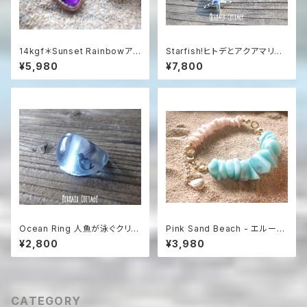
14kgf＊Sunset Rainbowアメ
Starfish!ヒトデとアクアマリン
ジストと虹色オパールの夕暮れ
のネックレス sv925
¥5,980
¥7,800
ネックレス（14KGFローズゴー
ルド）
Ocean Ring 人魚が泳ぐクリア
Pink Sand Beach - エルーセ
アクアブルーの樹脂リング
ラ島の贈り物 アマゾナイト＆シ
¥2,800
¥3,980
ェルブレスレット
CATEGORY