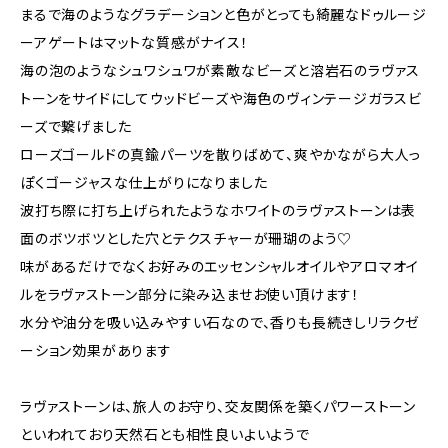
まるで海のようなグラデーションと色がとっても綺麗なドゥルージ
ーアゲートはマットな質感がナイス！
海の泡のようなシュワシュワが素敵なビーズと溶岩石のラヴァス
トーンをサイドにしてウッドビーズや海色のヴィンテージガラスビ
ーズで繋げました
ローズゴールドの真鍮パーツを散りばめて、爽やかながら大人っ
ぽくゴージャスな仕上がりになりました
波打ち際に打ち上げられたようなホワイトのラヴァストーンは表
面のボツボツとした穴とテクスチャーが珊瑚のよう♡
味があるだけでなくお好みのエッセンシャルオイルやアロマオイ
ルをラヴァストーン部分に染み込ませお使い頂けます！
水分や油分を吸い込みやすい石なので、香りも長続きしリラクゼ
ーション効果があります
ラヴァストーンは、旅人のお守り、交友関係を築くパワーストーン
といわれており天然石とも相性良いよいようで