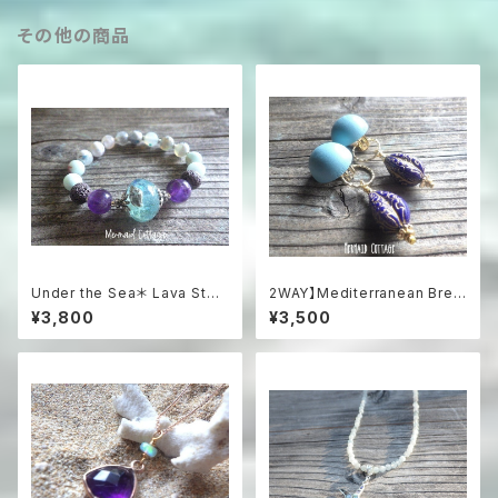
その他の商品
Under the Sea＊ Lava Ston
2WAY】Mediterranean Bree
e Aroma Essential Oil Diffu
ze 2-Way Clip-On Earrings
¥3,800
¥3,500
ser Bracelet☆海のアロマブ
地中海ブルーのステートメン
レスレット
トイヤリング