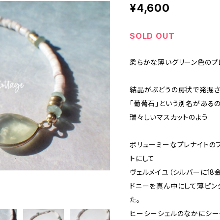
¥4,600
SOLD OUT
柔らかな薄いグリーン色のプ
結晶がぶどうの房状で発掘さ
「葡萄石」という別名がある
瑞々しいマスカットのよう
ボリューミーなプレナイトの
トにして
ヴェルメイユ（シルバーに18
ドニーを真ん中にして薄ピン
た。
ヒーシーシェルのなかにシー