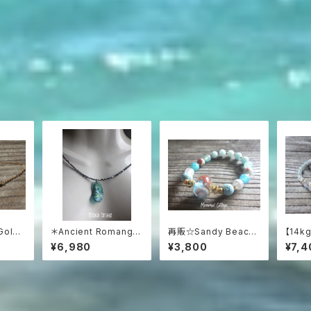
Gold-
＊Ancient Romangla
再販☆Sandy Beach
【14kg
ss Necklace3WAY☆
＊ Essential Oil Dif
Sea
¥6,980
¥3,800
¥7,4
ローマングラス ブラック
fuser Bracelet
＆アク
スピネルネックレス☆ユ
ット
ニセックス☆