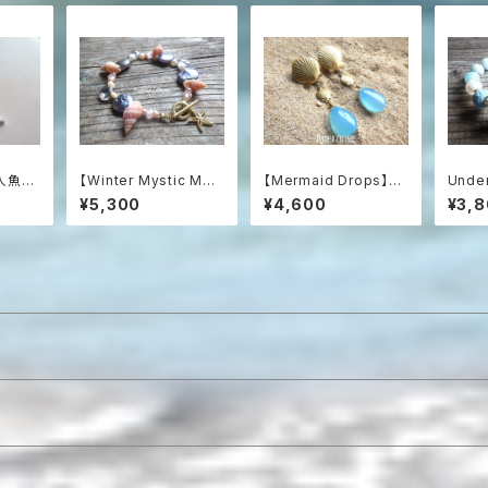
l 人魚の
【Winter Mystic Mer
【Mermaid Drops】シ
Under
イアン
maid】ヒトデとパール
ーブルーカルセドニーと
a Sto
¥5,300
¥4,600
¥3,
ーオブ
のロマンティック・ブレ
シェルのマーメイドイヤ
ace
925
スレット
リング
瀬の海
ト