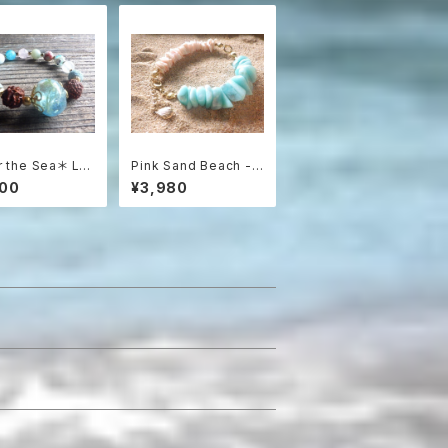
 the Sea＊ Lav
Pink Sand Beach -
ne Diffuser Br
エルーセラ島の贈り物
800
¥3,980
let 暗闇で光る浅
アマゾナイト＆シェルブ
アロマブレスレッ
レスレット