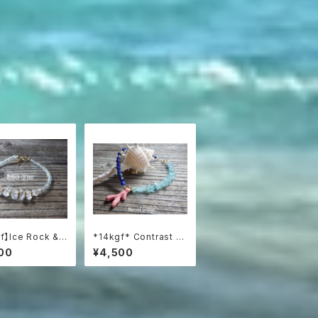
f】Ice Rock &
*14kgf* Contrast O
 氷粒のハーキマー
cean Bracelet 海
00
¥4,500
アマリンブレスレ
のコントラスト☆ハーフ
＆ハーフブレスレット