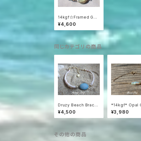
14kgf☆Framed Ge
mstone Beach Brac
¥4,600
elet 葡萄石☆プレナ
イトのビーチブレスレッ
ト☆ゆったりサイズ☆
同じカテゴリの商品
Druzy Beach Bracel
*14kgf* Opal 
et ---blue druzy & s
filled Bracelet
¥4,500
¥3,980
hell
その他の商品