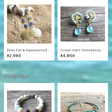
【Sea Fan & Aquamarine】海
Ocean Swirl Chalcedony *
うちわと3色アクアマリンのグラ
Sea blue* 波の渦から滴るシ
¥2,980
¥4,800
デーションピアス
ーブルーカルセドニーのボヘミ
アンピアス
その他の商品