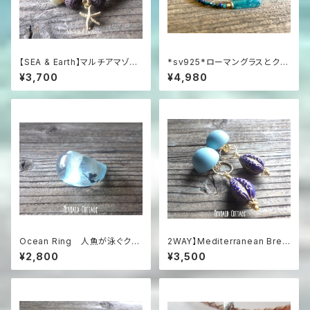
【SEA & Earth】マルチアマゾナ
*sv925*ローマングラスとクリ
イトと焦茶熔岩のビーチアロマ
ソコラの海色ブレスレット
¥3,700
¥4,980
ブレスレット（スターフィッシュ・
チャーム付）
Ocean Ring 人魚が泳ぐクリ
2WAY】Mediterranean Bree
ア・エメラルドグリーンのぽって
ze 2-Way Clip-On Earrings
¥2,800
¥3,500
りリング
地中海ブルーのステートメン
トイヤリング