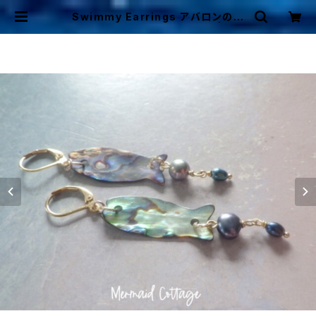
Swimmy Earrings アバロンのお
魚ちゃんと淡水パールのピアス | Mer
maid Cottage