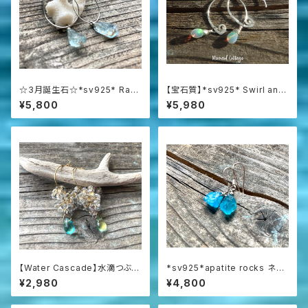
☆3月誕生石☆*sv925* Raw
【宝石質】*sv925* Swirl and
Aquamarine アクアマリン原石
Opal プレシャスオパールの渦
¥5,800
¥5,980
の一粒ピアス
巻きピアス☆AAAAA
【Water Cascade】水滴つぶつ
*sv925*apatite rocks ネオ
ぶガラスと海の雫のフープピア
ンブルーアパタイト原石の一粒
¥2,980
¥4,800
ス
ピアス