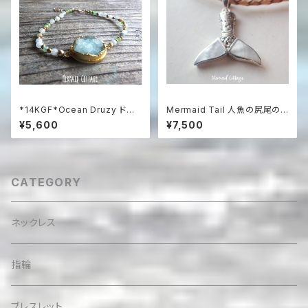
*14KGF*Ocean Druzy ドゥ
Mermaid Tail 人魚の尻尾の
ルージーのアクアマリン&プレナ
革紐ハワイアンネックレス マザ
¥5,600
¥7,500
イトビーチブレスレット /
ーオブパール＆シルバー925
CATEGORY
ネックレス
指輪
ブレスレット