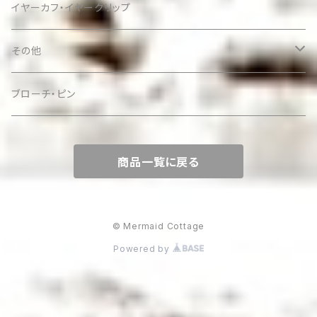
イヤーカフ・イヤークリップ
その他
ケース
ブローチ・ピン
商品一覧に戻る
© Mermaid Cottage
Powered by