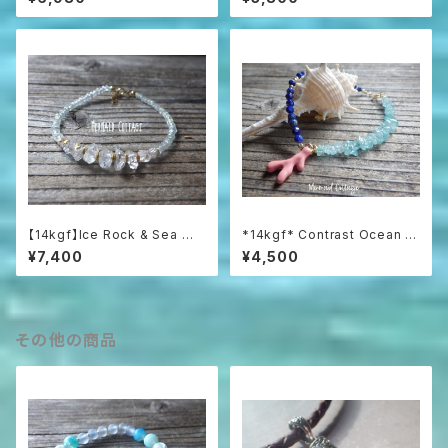
ブラックスピネルネックレス☆ユ
ニセックス☆
【14kgf】Ice Rock & Sea 氷
*14kgf* Contrast Ocean Br
粒のハーキマー＆アクアマリン
acelet 海のコントラスト☆ハ
¥7,400
¥4,500
ブレスレット
ーフ＆ハーフブレスレット
その他の商品