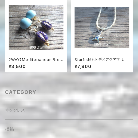
2WAY】Mediterranean Bree
Starfish!ヒトデとアクアマリン
ze 2-Way Clip-On Earrings
のネックレス sv925
¥3,500
¥7,800
地中海ブルーのステートメン
トイヤリング
CATEGORY
ネックレス
指輪