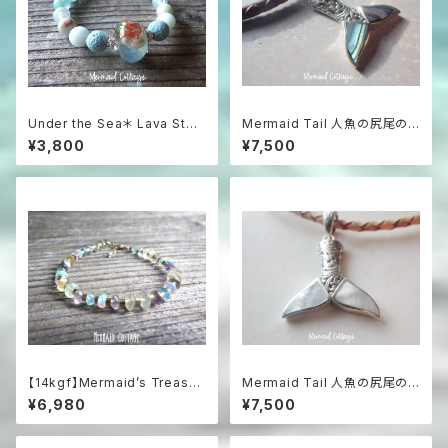
Under the Sea＊ Lava Ston
Mermaid Tail 人魚の尻尾の
e Aroma Essential Oil Diffu
革紐ハワイアンネックレス パウ
¥3,800
¥7,500
ser Bracelet☆浅瀬の海のア
アシェル＆シルバー925
ロマブレスレット
【14kgf】Mermaid’s Treasur
Mermaid Tail 人魚の尻尾の
e Multi-Gemstone Bracele
革紐ハワイアンネックレス マザ
¥6,980
¥7,500
t海の宝物と遊色オパールのマル
ーオブパール＆シルバー925
チカラー天然石ブレスレット