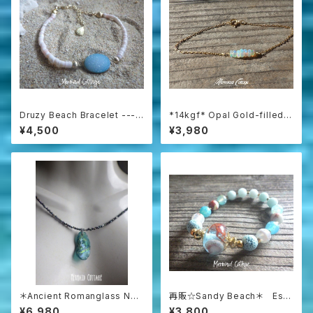
Druzy Beach Bracelet ---b
*14kgf* Opal Gold-filled B
lue druzy & shell
racelet
¥4,500
¥3,980
＊Ancient Romanglass Nec
再販☆Sandy Beach＊ Ess
klace3WAY☆ローマングラス
ential Oil Diffuser Bracelet
¥6,980
¥3,800