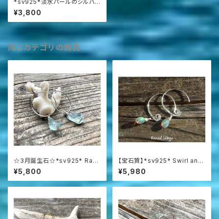
*sv925*淡水パールのシルバ
ーフープ☆槌目ハンマー打ち
¥3,800
同じカテゴリの商品
☆3月誕生石☆*sv925* Raw
【宝石質】*sv925* Swirl and
Aquamarine アクアマリン原石
Opal プレシャスオパールの渦
¥5,800
¥5,980
の一粒ピアス
巻きピアス☆AAAAA