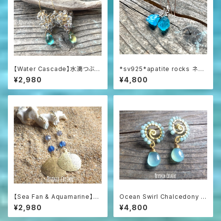
【Water Cascade】水滴つぶつ
*sv925*apatite rocks ネオ
ぶガラスと海の雫のフープピア
ンブルーアパタイト原石の一粒
¥2,980
¥4,800
ス
ピアス
【Sea Fan & Aquamarine】海
Ocean Swirl Chalcedony *
うちわと3色アクアマリンのグラ
Sea blue* 波の渦から滴るシ
¥2,980
¥4,800
デーションピアス
ーブルーカルセドニーのボヘミ
アンピアス