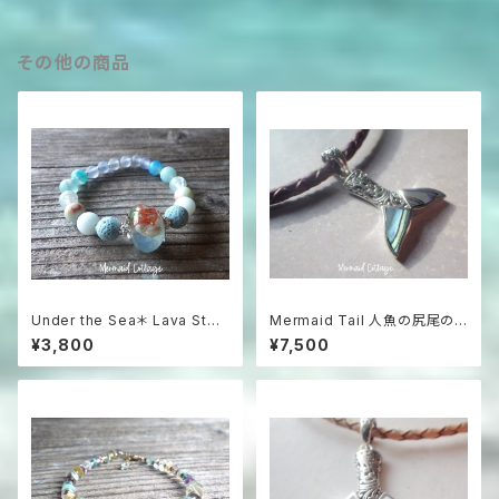
その他の商品
Under the Sea＊ Lava Ston
Mermaid Tail 人魚の尻尾の
e Aroma Essential Oil Diffu
革紐ハワイアンネックレス パウ
¥3,800
¥7,500
ser Bracelet☆浅瀬の海のア
アシェル＆シルバー925
ロマブレスレット