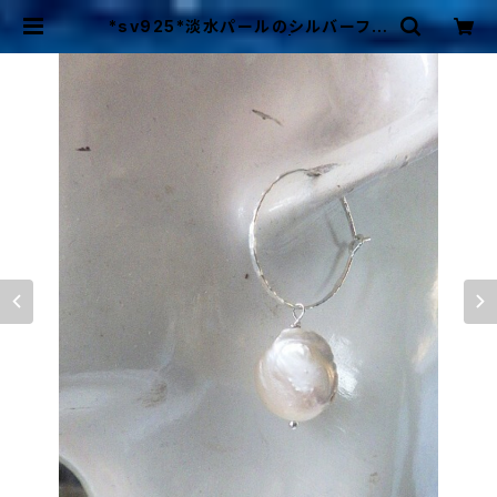
*sv925*淡水パールのシルバーフー
プ☆槌目ハンマー打ち | Mermaid
Cottage