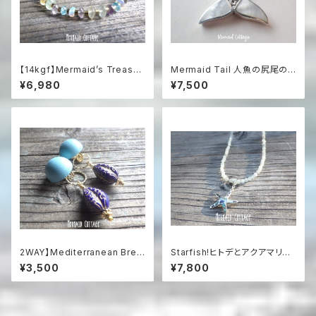
【14kgf】Mermaid’s Treasur
Mermaid Tail 人魚の尻尾の
e Multi-Gemstone Bracele
革紐ハワイアンネックレス マザ
¥6,980
¥7,500
t海の宝物と遊色オパールのマル
ーオブパール＆シルバー925
チカラー天然石ブレスレット
2WAY】Mediterranean Bree
Starfish!ヒトデとアクアマリン
ze 2-Way Clip-On Earrings
のネックレス sv925
¥3,500
¥7,800
地中海ブルーのステートメン
トイヤリング