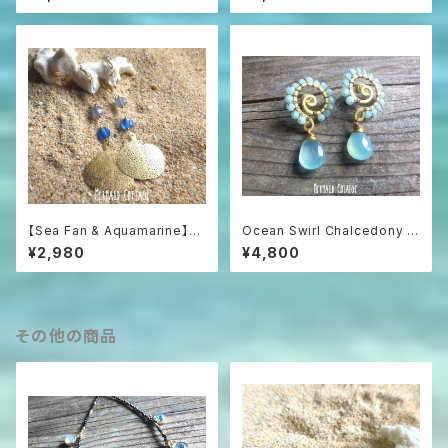
ス
ピアス
【Sea Fan & Aquamarine】海
Ocean Swirl Chalcedony *
うちわと3色アクアマリンのグラ
Sea blue* 波の渦から滴るシ
¥2,980
¥4,800
デーションピアス
ーブルーカルセドニーのボヘミ
アンピアス
その他の商品