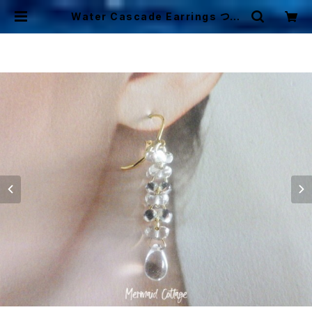
Water Cascade Earrings つぶ
つぶ水滴ガラスの連なりピアス・イヤ
リング | Mermaid Cottage