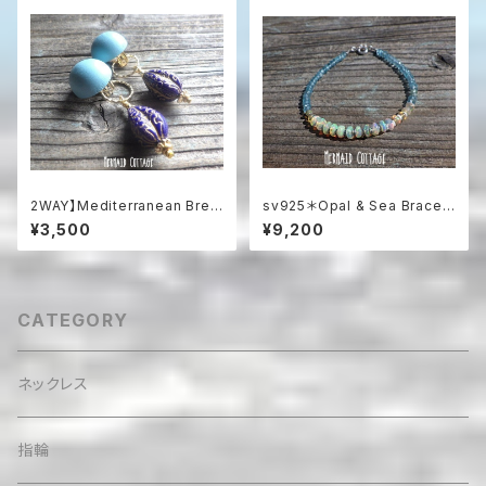
2WAY】Mediterranean Bree
sv925＊Opal & Sea Bracel
ze 2-Way Clip-On Earrings
et プレシャスオパール＆アパタ
¥3,500
¥9,200
地中海ブルーのステートメン
イト☆アジャスター
トイヤリング
CATEGORY
ネックレス
指輪