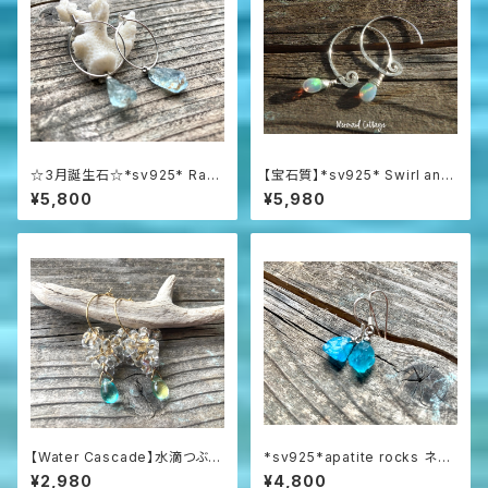
☆3月誕生石☆*sv925* Raw
【宝石質】*sv925* Swirl and
Aquamarine アクアマリン原石
Opal プレシャスオパールの渦
¥5,800
¥5,980
の一粒ピアス
巻きピアス☆AAAAA
【Water Cascade】水滴つぶつ
*sv925*apatite rocks ネオ
ぶガラスと海の雫のフープピア
ンブルーアパタイト原石の一粒
¥2,980
¥4,800