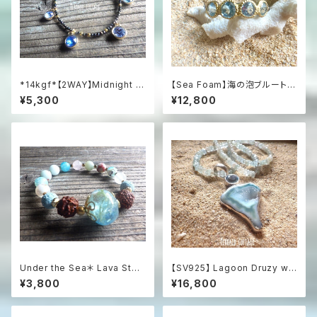
*14kgf*【2WAY】Midnight O
【Sea Foam】海の泡ブルートパ
cean Mosaic：ブラックスピネ
ーズの燻しシルバーリング（Silv
¥5,300
¥12,800
ルと6色スワロフスキーのネック
er925）
レス
Under the Sea＊ Lava Ston
【SV925】 Lagoon Druzy wit
e Diffuser Bracelet 暗闇で
h Blue Topaz & Aquamarin
¥3,800
¥16,800
光る浅瀬の海アロマブレスレッ
e 海の女神のドゥルージース
ト
テートメントネックレス