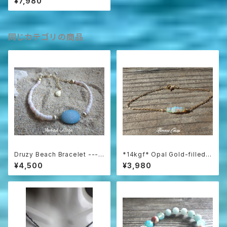
¥7,980
のカレンシルバーブレスレット
同じカテゴリの商品
Druzy Beach Bracelet ---b
*14kgf* Opal Gold-filled B
lue druzy & shell
racelet
¥4,500
¥3,980