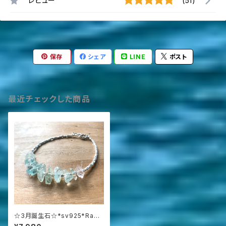
レビュー
(51)
保存
シェア
LINE
ポスト
最近チェックした商品
☆3月誕生石☆*sv925*Raw
Aquamarine アクアマリン原石