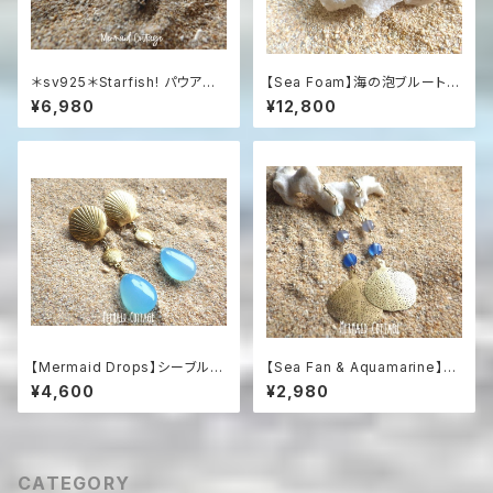
＊sv925＊Starfish! パウアシ
【Sea Foam】海の泡ブルートパ
ェル＆シルバー925 スターフィッ
ーズの燻しシルバーリング（Silv
¥6,980
¥12,800
シュ 天然石ネックレス
er925）
【Mermaid Drops】シーブルー
【Sea Fan & Aquamarine】海
カルセドニーとシェルのマーメイ
うちわと3色アクアマリンのグラ
¥4,600
¥2,980
ドイヤリング
デーションピアス
CATEGORY