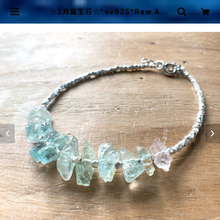
☆3月誕生石☆*sv925*Raw Aqu
amarine アクアマリン原石のカレン
シルバーブレスレット | Mermaid C
ottage