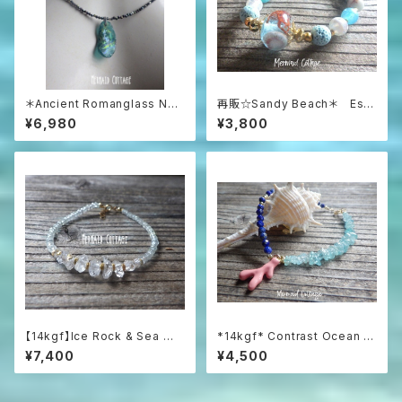
＊Ancient Romanglass Nec
再販☆Sandy Beach＊ Ess
klace3WAY☆ローマングラス
ential Oil Diffuser Bracelet
¥6,980
¥3,800
ブラックスピネルネックレス☆ユ
ニセックス☆
【14kgf】Ice Rock & Sea 氷
*14kgf* Contrast Ocean Br
粒のハーキマー＆アクアマリン
acelet 海のコントラスト☆ハ
¥7,400
¥4,500
ブレスレット
ーフ＆ハーフブレスレット