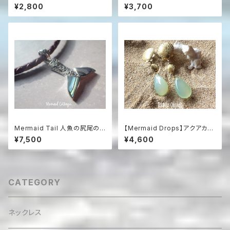
rings（蝶バネクリップタイプ）
イトと焦茶熔岩のビーチアロマ
¥2,800
¥3,700
ブレスレット（スターフィッシュ・
チャーム付）
Mermaid Tail 人魚の尻尾の
【Mermaid Drops】アクアカル
革紐ハワイアンネックレス パウ
セドニーのマーメイドイヤリング
¥7,500
¥4,600
アシェル＆シルバー925
CATEGORY
ネックレス