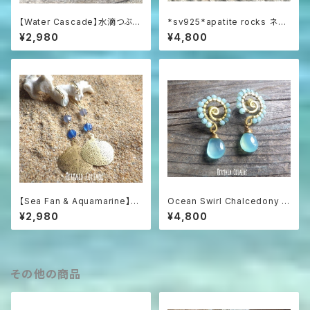
【Water Cascade】水滴つぶつ
*sv925*apatite rocks ネオ
ぶガラスと海の雫のフープピア
ンブルーアパタイト原石の一粒
¥2,980
¥4,800
ス
ピアス
【Sea Fan & Aquamarine】海
Ocean Swirl Chalcedony *
うちわと3色アクアマリンのグラ
Sea blue* 波の渦から滴るシ
¥2,980
¥4,800
デーションピアス
ーブルーカルセドニーのボヘミ
アンピアス
その他の商品