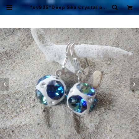
*sv925*Deep Sea Crystal ball
深海のバミューダブルー☆クレイボ
ールの耳飾り | Mermaid Cottage