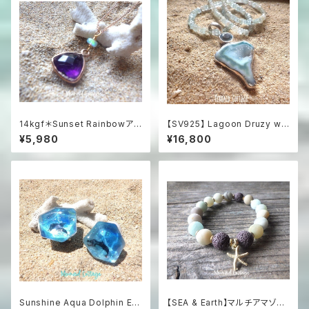
14kgf＊Sunset Rainbowアメ
【SV925】 Lagoon Druzy wit
ジストと虹色オパールの夕暮れ
h Blue Topaz & Aquamarin
¥5,980
¥16,800
ネックレス（14KGFローズゴー
e 海の女神のドゥルージース
ルド）
テートメントネックレス
Sunshine Aqua Dolphin Ear
【SEA & Earth】マルチアマゾナ