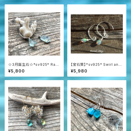
☆3月誕生石☆*sv925* Raw
【宝石質】*sv925* Swirl and
Aquamarine アクアマリン原石
Opal プレシャスオパールの渦
¥5,800
¥5,980
の一粒ピアス
巻きピアス☆AAAAA