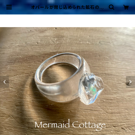
オパールが閉じ込められた鉱石の指
輪 Opal Ring☆ゆったりサイズ |
Mermaid Cottage