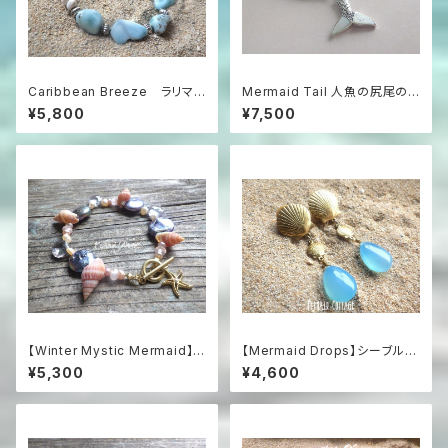
Caribbean Breeze ラリマ
Mermaid Tail 人魚の尻尾の
ーとコンクシェルのビーチブレ
革紐ハワイアンネックレス マザ
¥5,800
¥7,500
スレット
ーオブパール＆シルバー925
【Winter Mystic Mermaid】ヒ
【Mermaid Drops】シーブルー
トデとパールのロマンティック・
カルセドニーとシェルのマーメイ
¥5,300
¥4,600
ブレスレット
ドイヤリング