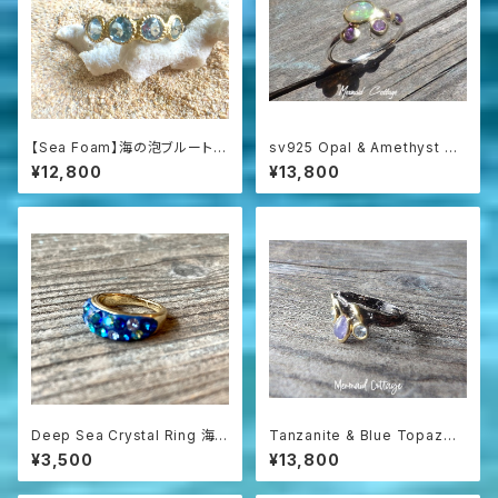
【Sea Foam】海の泡ブルートパ
sv925 Opal & Amethyst Se
ーズの燻しシルバーリング（Silv
a Foam Ring 人魚姫の祈り☆
¥12,800
¥13,800
er925）
オパールとアメジストの海の泡
リング
Deep Sea Crystal Ring 海を
Tanzanite & Blue Topaz
まとう幻想のグラデーションリン
【一点もの】海の女神の冠タンザ
¥3,500
¥13,800
グ
ナイトと燻しシルバーのヴィンテ
ージリング