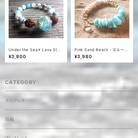
Under the Sea＊ Lava Ston
Pink Sand Beach - エルーセ
e Diffuser Bracelet 暗闇で
ラ島の贈り物 アマゾナイト＆シ
¥3,800
¥3,980
光る浅瀬の海アロマブレスレッ
ェルブレスレット
ト
CATEGORY
ネックレス
指輪
ブレスレット