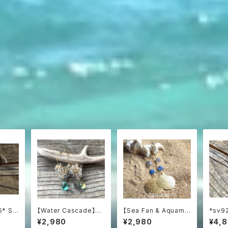
5* Sw
【Water Cascade】水
【Sea Fan & Aquama
*sv92
 プレシャ
滴つぶつぶガラスと海の
rine】海うちわと3色ア
ks 
¥2,980
¥2,980
¥4,
巻きピ
雫のフープピアス
クアマリンのグラデーシ
イト原