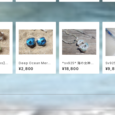
ョンピアス
ps】ア
Deep Ocean Merma
*sv925* 海の女神の
Sv92
ーのマー
id Earrings 深海の
ステートメントネックレ
earl 
¥2,800
¥18,800
¥9,
マーメイド（蝶バネクリ
ス Lagoon Druzy w
Neck
ップタイプ）
ith Blue Topaz アク
アマリンネックレス☆