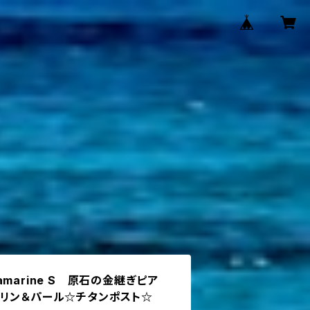
quamarine S 原石の金継ぎピア
マリン＆パール☆チタンポスト☆