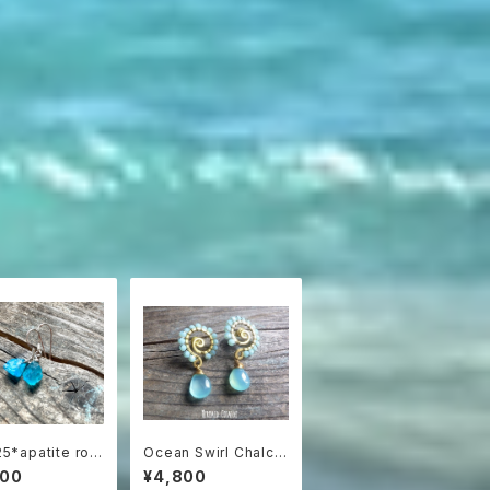
5*apatite roc
Ocean Swirl Chalce
ネオンブルーアパタ
dony *Sea blue*
800
¥4,800
石の一粒ピアス
波の渦から滴るシーブ