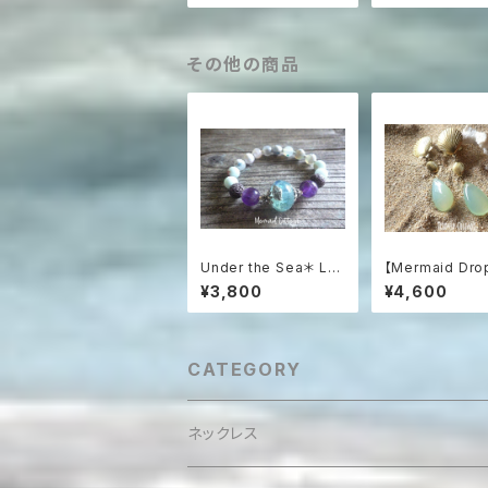
粒ピアス
アス☆AAAAA
その他の商品
Under the Sea＊ Lav
【Mermaid Dro
a Stone Aroma Esse
クアカルセドニ
¥3,800
¥4,600
ntial Oil Diffuser Br
メイドイヤリング
acelet☆海のアロマブ
レスレット
CATEGORY
ネックレス