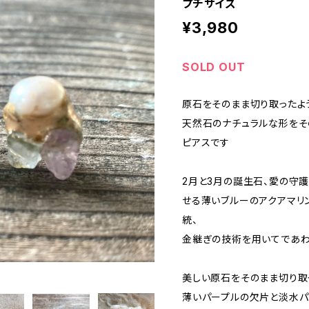
プチサイズ
¥3,980
SOLD OUT
原石をそのまま切り取ったよ
天然石のナチュラルな形をそ
ピアスです
2月と3月の誕生石、愛の守
せる薄いブルーのアクアマリ
統、
金継ぎの技術を用いてであわ
美しい原石をそのまま切り取
薄いパープルの欠片と淡水パ