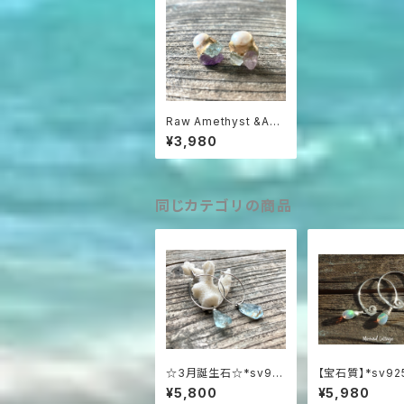
Raw Amethyst &Aqu
amarine S 原石の金
¥3,980
継ぎピアス☆アメジスト
＆アクアマリン＆パール
☆チタンポスト☆プチサ
イズ
同じカテゴリの商品
☆3月誕生石☆*sv92
【宝石質】*sv92
5* Raw Aquamarine
irl and Opal
¥5,800
¥5,980
アクアマリン原石の一
スオパールの渦