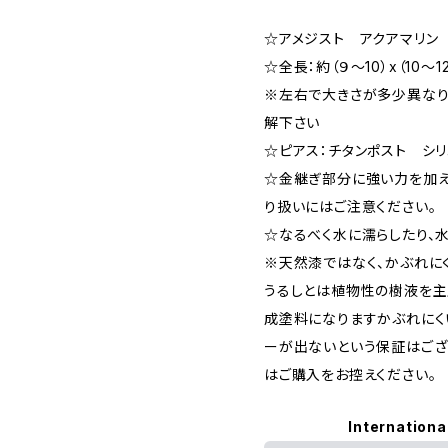
☆アメジスト アクアマリン
☆全長：約（９～10）x（10～1
※左右で大きさが多少異なり
解下さい
☆ピアス：チタンポスト シリ
☆金継ぎ部分に強い力を加え
り扱いにはご注意ください。
☆なるべく水に濡らしたり、
※天然漆ではなく、かぶれに
うるしとは植物性の樹液を主
成塗料になりますかぶれにくい
ーが出ないという保証はござ
はご購入をお控えください。
Internationa