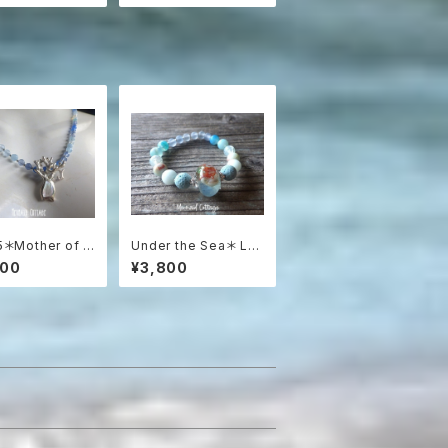
ルーカルセドニーのボ
ヘミアンピアス
5＊Mother of P
Under the Sea＊ Lav
& Coral Ocean
a Stone Aroma Esse
800
¥3,800
lace
ntial Oil Diffuser Br
acelet☆浅瀬の海のア
ロマブレスレット