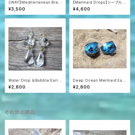
2WAY】Mediterranean Bree
【Mermaid Drops】シーブルー
ze 2-Way Clip-On Earrings
カルセドニーとシェルのマーメイ
¥3,500
¥4,600
地中海ブルーのステートメン
ドイヤリング
トイヤリング
Water Drop ＆Bubble Earrin
Deep Ocean Mermaid Earri
gs ドロップガラスと泡沫のピ
ngs 深海のマーメイド（蝶バネ
¥2,800
¥2,800
アス（イヤリング可）
クリップタイプ）
その他の商品