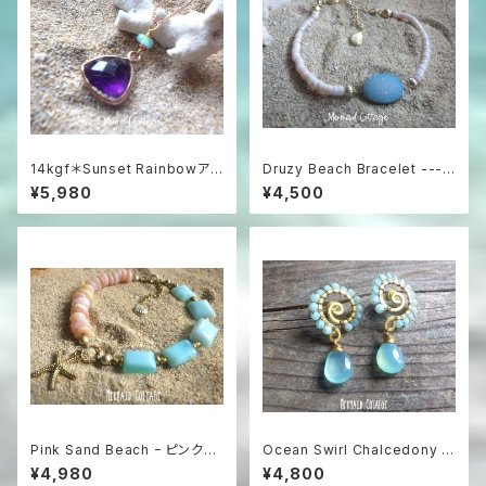
14kgf＊Sunset Rainbowアメ
Druzy Beach Bracelet ---b
ジストと虹色オパールの夕暮れ
lue druzy & shell
¥5,980
¥4,500
ネックレス（14KGFローズゴー
ルド）
Pink Sand Beach ｰ ピンクオ
Ocean Swirl Chalcedony *
パール×ペルビアンブルーオパー
Sea blue* 波の渦から滴るシ
¥4,980
¥4,800
ル のブレスレット
ーブルーカルセドニーのボヘミ