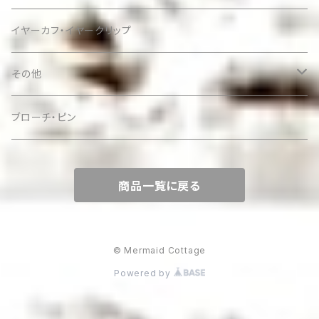
イヤーカフ・イヤークリップ
その他
ケース
ブローチ・ピン
商品一覧に戻る
© Mermaid Cottage
Powered by