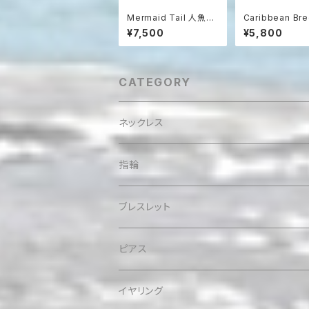
Mermaid Tail 人魚の
Caribbean B
尻尾の革紐ハワイアン
ラリマーとコンク
¥7,500
¥5,800
ネックレス パウアシェル
のビーチブレスレ
＆シルバー925
CATEGORY
ネックレス
指輪
ブレスレット
ピアス
イヤリング