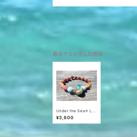
最近チェックした商品
Under the Sea＊ Lav
a Stone Diffuser Br
¥3,600
acelet 暗闇で光る浅
瀬の海アロマブレスレッ
ト☆ルドラクシャ