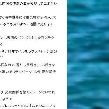
は南国の浅瀬の海を表現してエポキシ
ぞく海中世界には蓄光物が少々入って
てると写真のように暗闇で光ります
ーンは表面のボツボツとした穴とテク
く
ルやアロマオイルをラヴァストーン部分
＾＾
石なので、香りも長続きし、お好きな
と嗅いでリラクゼーション効果が期待
守り、交友関係を築くストーンといわれ
いようで
のブレスレットです。ゴムでつないでま