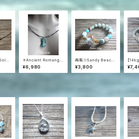
Gold-
＊Ancient Romangla
再販☆Sandy Beach
【14kg
ss Necklace3WAY☆
＊ Essential Oil Dif
Sea
¥6,980
¥3,800
¥7,4
ローマングラス ブラック
fuser Bracelet
＆アク
スピネルネックレス☆ユ
ット
ニセックス☆