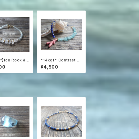
f】Ice Rock &
*14kgf* Contrast O
 氷粒のハーキマー
cean Bracelet 海
00
¥4,500
アマリンブレスレ
のコントラスト☆ハーフ
＆ハーフブレスレット