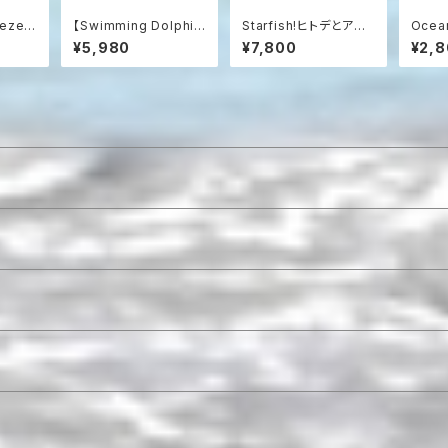
reeze
【Swimming Dolphin
Starfish!ヒトデとアク
Ocea
シェル
s】カルセドニーの海を
アマリンのネックレス
泳ぐク
¥5,980
¥7,800
¥2,
ット
泳ぐイルカのネックレス
sv925
リーン
/ SV925