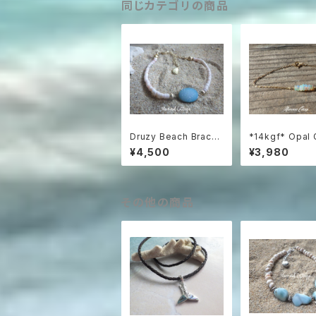
同じカテゴリの商品
Druzy Beach Bracel
*14kgf* Opal 
et ---blue druzy & s
filled Bracelet
¥4,500
¥3,980
hell
その他の商品