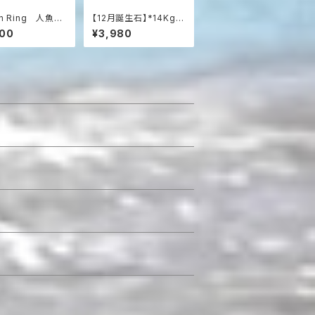
n Ring 人魚が
【12月誕生石】*14Kgf*
リア・エメラルドグ
Tiny Lapislazuli Bra
800
¥3,980
のぽってりリング
celet